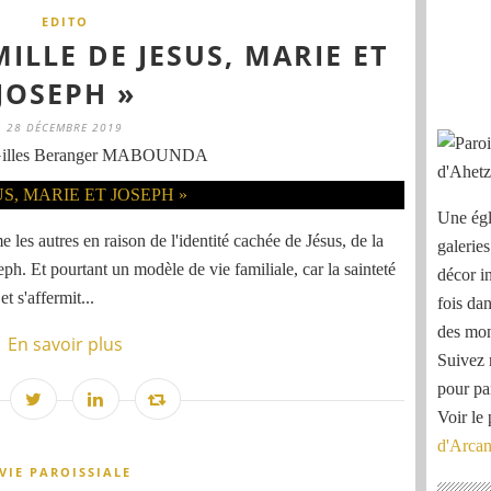
EDITO
ILLE DE JESUS, MARIE ET
JOSEPH »
28 DÉCEMBRE 2019
Gilles Beranger MABOUNDA
Une égl
 les autres en raison de l'identité cachée de Jésus, de la
galeries
ph. Et pourtant un modèle de vie familiale, car la sainteté
décor i
et s'affermit...
fois dan
des mon
En savoir plus
Suivez 
pour pa
Voir le 
d'Arca
VIE PAROISSIALE