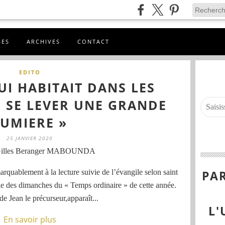
GES
ARCHIVES
CONTACT
EDITO
UI HABITAIT DANS LES
U SE LEVER UNE GRANDE
LUMIERE »
25 JANVIER 2020
Gilles Beranger MABOUNDA
arquablement à la lecture suivie de l’évangile selon saint
PAR
ble des dimanches du « Temps ordinaire » de cette année.
e Jean le précurseur,apparaît...
L'
En savoir plus