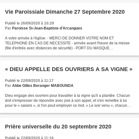
Vie Paroissiale Dimanche 27 Septembre 2020
Publié le 26/09/2020 à 10:29
Par
Paroisse St-Jean-Baptiste d'Arcangues
A votre arrivée à l'église: - MERCI DE DONNER VOTRE NOM ET
TELEPHONE EN CAS DE NECESSITE - arrivée avant l'heure de la messe
(file d'entrée avec distances de sécurité) - PORT DU MASQUE
OBLIGATOIRE - distribution de gel à l'entrée/ placement par un
responsable...
« DIEU APPELLE DES OUVRIERS A SA VIGNE »
Publié le 22/09/2020 à 11:17
Par
Abbe Gilles Beranger MABOUNDA
Dieu engage des ouvriers pour travailler à la vigne qu'il a plantée. Chacun
doit s'empresser de répondre avec joie à son appel, et s'en remettre à lui
pour le « salaire », si l'on peut employer ce mot. « Le soir venu », chacun
recevra le sien, infiniment...
Prière universelle du 20 septembre 2020
Publié le 22/09/2020 à 11:16