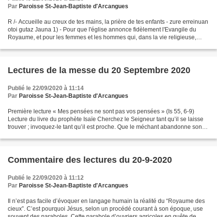
Par
Paroisse St-Jean-Baptiste d'Arcangues
R /- Accueille au creux de tes mains, la prière de tes enfants - zure erreinuan
otoi gutaz Jauna 1) - Pour que l'église annonce fidèlement l'Evangile du
Royaume, et pour les femmes et les hommes qui, dans la vie religieuse,
vivent l'absolu de l'amour,...
Lectures de la messe du 20 Septembre 2020
Publié le 22/09/2020 à 11:14
Par
Paroisse St-Jean-Baptiste d'Arcangues
Première lecture « Mes pensées ne sont pas vos pensées » (Is 55, 6-9)
Lecture du livre du prophète Isaïe Cherchez le Seigneur tant qu’il se laisse
trouver ; invoquez-le tant qu’il est proche. Que le méchant abandonne son
chemin, et l’homme perfide, ses...
Commentaire des lectures du 20-9-2020
Publié le 22/09/2020 à 11:12
Par
Paroisse St-Jean-Baptiste d'Arcangues
Il nʼest pas facile dʼévoquer en langage humain la réalité du “Royaume des
cieux”. Cʼest pourquoi Jésus, selon un procédé courant à son époque, use
souvent des paraboles. Cette parabole d’ouvriers agricoles en quête de