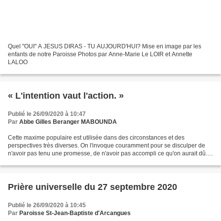
Quel "OUI" A JESUS DIRAS - TU AUJOURD'HUI? Mise en image par les
enfants de notre Paroisse Photos par Anne-Marie Le LOIR et Annette
LALOO
« L'intention vaut l'action. »
Publié le 26/09/2020 à 10:47
Par
Abbe Gilles Beranger MABOUNDA
Cette maxime populaire est utilisée dans des circonstances et des
perspectives très diverses. On l'invoque couramment pour se disculper de
n'avoir pas tenu une promesse, de n'avoir pas accompli ce qu'on aurait dû. «
C'est vrai, il ne faut pas m'en tenir...
Prière universelle du 27 septembre 2020
Publié le 26/09/2020 à 10:45
Par
Paroisse St-Jean-Baptiste d'Arcangues