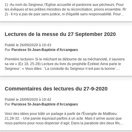
1) -Au nom du Seigneur, l'Eglise accueille et pardonne aux pécheurs. Pour
les évêques et les prêtres ministres de la réconciliation, prions ensemble. R/
2) - Il n'y a pas de paix sans justice, ni d'égalité sans responsabilité. Pour
que les grands dirigeants...
Lectures de la messe du 27 September 2020
Publié le 26/09/2020 à 10:43
Par
Paroisse St-Jean-Baptiste d'Arcangues
Première lecture/« Si le méchant se détourne de sa méchanceté, il sauvera
sa vie » (Ez 18, 25-28) Lecture du livre du prophète Ézékiel Ainsi parle le
Seigneur : « Vous dites : ‘La conduite du Seigneur n’est pas la bonne’.
Écoutez donc, fils d’Israël :...
Commentaires des lectures du 27-9-2020
Publié le 26/09/2020 à 10:42
Par
Paroisse St-Jean-Baptiste d'Arcangues
Voici des idées pour bâtir un partage à partir de l'Évangile de Matthieu
21,28-32. - Une parole équivaut parfois à un acte. Mais il arrive aussi que
nous parlions pour nous disperser d’agir. Dans la parabole des deux fils,
c’est l’action qui s’avère décisive...