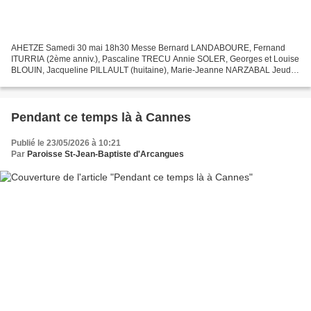
AHETZE Samedi 30 mai 18h30 Messe Bernard LANDABOURE, Fernand
ITURRIA (2ème anniv.), Pascaline TRECU Annie SOLER, Georges et Louise
BLOUIN, Jacqueline PILLAULT (huitaine), Marie-Jeanne NARZABAL Jeudi 4
juin 9h Messe ARBONNE Mercredi 3 juin 15h15 Messe...
Pendant ce temps là à Cannes
Publié le 23/05/2026 à 10:21
Par
Paroisse St-Jean-Baptiste d'Arcangues