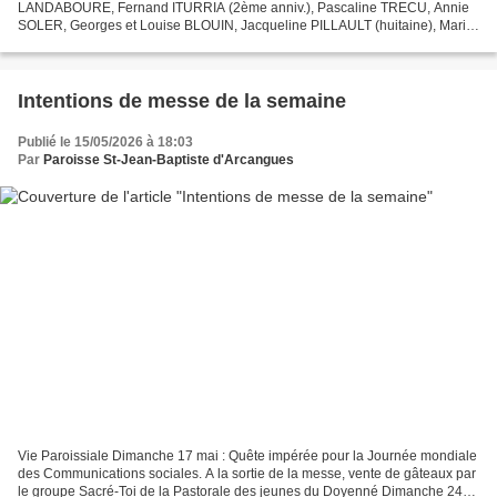
LANDABOURE, Fernand ITURRIA (2ème anniv.), Pascaline TRECU, Annie
SOLER, Georges et Louise BLOUIN, Jacqueline PILLAULT (huitaine), Marie-
Jeanne NARZABAL ARBONNE Dimanche 24 mai 10h30 Pentecôte...
Intentions de messe de la semaine
Publié le 15/05/2026 à 18:03
Par
Paroisse St-Jean-Baptiste d'Arcangues
Vie Paroissiale Dimanche 17 mai : Quête impérée pour la Journée mondiale
des Communications sociales. A la sortie de la messe, vente de gâteaux par
le groupe Sacré-Toi de la Pastorale des jeunes du Doyenné Dimanche 24