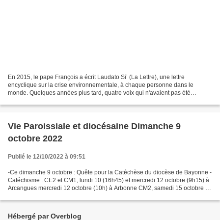
En 2015, le pape François a écrit Laudato Si’ (La Lettre), une lettre
encyclique sur la crise environnementale, à chaque personne dans le
monde. Quelques années plus tard, quatre voix qui n'avaient pas été
entendues dans les conversations mondiales ont...
Vie Paroissiale et diocésaine Dimanche 9
octobre 2022
Publié le 12/10/2022 à 09:51
-Ce dimanche 9 octobre : Quête pour la Catéchèse du diocèse de Bayonne -
Catéchisme : CE2 et CM1, lundi 10 (16h45) et mercredi 12 octobre (9h15) à
Arcangues mercredi 12 octobre (10h) à Arbonne CM2, samedi 15 octobre à
17h à Bassussarry 6è et collégiens,...
Hébergé par Overblog