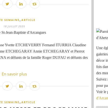
,
TE SEMAINE
ARTICLE
18 JUILLET 2025
 St-Jean-Baptiste d'Arcangues
messe Yvette ETCHEVERRY Fernand ITURRIA Claudine
Une égl
nne ETCHEGARAY Annie ETCHEGARAY et Pierrot
galeries
défunts de la famille Roger DUFAU et défunts des
décor i
fois dan
des mon
En savoir plus
Suivez 
pour pa
Voir le 
d'Arca
,
TE SEMAINE
ARTICLE