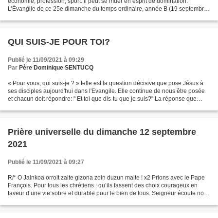
économie, profession, sport. Il peut se muer en esprit de domination.
L’Évangile de ce 25e dimanche du temps ordinaire, année B (19 septembre
2021) propose un autre type de relations...
QUI SUIS-JE POUR TOI?
Publié le 11/09/2021 à 09:29
Par
Père Dominique SENTUCQ
« Pour vous, qui suis-je ? » telle est la question décisive que pose Jésus à
ses disciples aujourd'hui dans l'Evangile. Elle continue de nous être posée
et chacun doit répondre: " Et toi que dis-tu que je suis?" La réponse que
nous y apportons est autant...
Prière universelle du dimanche 12 septembre
2021
Publié le 11/09/2021 à 09:27
R/* O Jainkoa orroit zaite gizona zoin duzun maite ! x2 Prions avec le Pape
François. Pour tous les chrétiens : qu’ils fassent des choix courageux en
faveur d’une vie sobre et durable pour le bien de tous. Seigneur écoute nos
prières. R/ Pour les responsables...