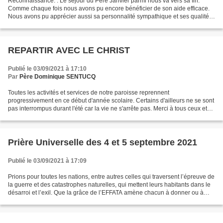
Reconnaissance: : Le séjour du Père Janvier parmi nous va vers sa fin.
Comme chaque fois nous avons pu encore bénéficier de son aide efficace.
Nous avons pu apprécier aussi sa personnalité sympathique et ses qualités
pastorales. Pour lui manifester notre...
REPARTIR AVEC LE CHRIST
Publié le 03/09/2021 à 17:10
Par
Père Dominique SENTUCQ
Toutes les activités et services de notre paroisse reprennent
progressivement en ce début d'année scolaire. Certains d'ailleurs ne se sont
pas interrompus durant l'été car la vie ne s'arrête pas. Merci à tous ceux et
celles qui ont assuré les permanences...
Prière Universelle des 4 et 5 septembre 2021
Publié le 03/09/2021 à 17:09
Prions pour toutes les nations, entre autres celles qui traversent l’épreuve de
la guerre et des catastrophes naturelles, qui mettent leurs habitants dans le
désarroi et l’exil. Que la grâce de l’EFFATA amène chacun à donner ou à
recevoir ce qui procurera...