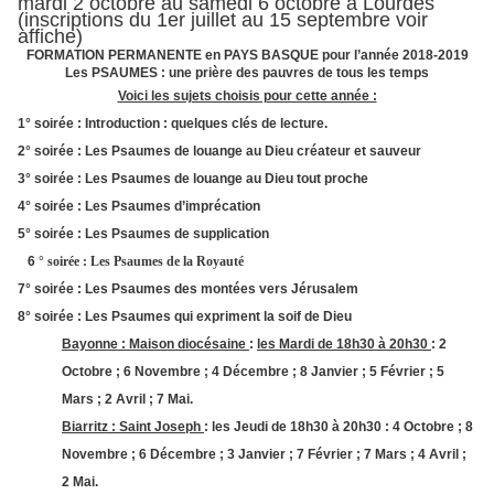
mardi 2 octobre au samedi 6 octobre à Lourdes
(inscriptions du 1er juillet au 15 septembre voir
affiche)
FORMATION PERMANENTE en PAYS BASQUE pour l’année 2018-2019
Les PSAUMES : une prière des pauvres de tous les temps
Voici les sujets choisis pour cette année :
1° soirée : Introduction : quelques clés de lecture.
2° soirée : Les Psaumes de louange au Dieu créateur et sauveur
3° soirée : Les Psaumes de louange au Dieu tout proche
4° soirée : Les Psaumes d’imprécation
5° soirée : Les Psaumes de supplication
6
° soirée : Les Psaumes de la Royauté
7° soirée : Les Psaumes des montées vers Jérusalem
8° soirée : Les Psaumes qui expriment la soif de Dieu
Bayonne : Maison diocésaine
:
les Mardi de 18h30 à 20h30
: 2
Octobre ; 6 Novembre ; 4 Décembre ; 8 Janvier ; 5 Février ; 5
Mars ; 2 Avril ; 7 Mai.
Biarritz : Saint Joseph
: les Jeudi de 18h30 à 20h30 : 4 Octobre ; 8
Novembre ; 6 Décembre ; 3 Janvier ; 7 Février ; 7 Mars ; 4 Avril ;
2 Mai.