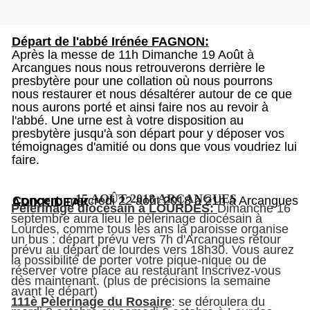
Départ de l'abbé Irénée FAGNON:
Après la messe de 11h Dimanche 19 Août à
Arcangues nous nous retrouverons derrière le
presbytère pour une collation où nous pourrons
nous restaurer et nous désaltérer autour de ce que
nous aurons porté et ainsi faire nos au revoir à
l'abbé. Une urne est à votre disposition au
presbytère jusqu'à son départ pour y déposer vos
témoignages d'amitié ou dons que vous voudriez lui
faire.
15 AOÛT 2018 ARCANGUES
Concert
: mercredi 22 août 2018 à 21h à Arcangues
ADIXKIDEAK
Pèlerinage diocésain à LOURDES:
Dimanche 16
septembre aura lieu le pèlerinage diocésain à
Lourdes, comme tous les ans la paroisse organise
un bus : départ prévu vers 7h d'Arcangues retour
prévu au départ de lourdes vers 18h30. Vous aurez
la possibilité de porter votre pique-nique ou de
réserver votre place au restaurant Inscrivez-vous
dès maintenant. (plus de précisions la semaine
avant le départ)
111è Pèlerinage du Rosaire
: se déroulera du