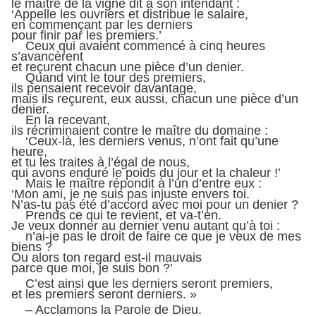
le maître de la vigne dit à son intendant :
‘Appelle les ouvriers et distribue le salaire,
en commençant par les derniers
pour finir par les premiers.’
Ceux qui avaient commencé à cinq heures
s’avancèrent
et reçurent chacun une pièce d’un denier.
Quand vint le tour des premiers,
ils pensaient recevoir davantage,
mais ils reçurent, eux aussi, chacun une pièce d’un
denier.
En la recevant,
ils récriminaient contre le maître du domaine :
‘Ceux-là, les derniers venus, n’ont fait qu’une
heure,
et tu les traites à l’égal de nous,
qui avons enduré le poids du jour et la chaleur !’
Mais le maître répondit à l’un d’entre eux :
‘Mon ami, je ne suis pas injuste envers toi.
N’as-tu pas été d’accord avec moi pour un denier ?
Prends ce qui te revient, et va-t’en.
Je veux donner au dernier venu autant qu’à toi :
n’ai-je pas le droit de faire ce que je veux de mes
biens ?
Ou alors ton regard est-il mauvais
parce que moi, je suis bon ?’
C’est ainsi que les derniers seront premiers,
et les premiers seront derniers. »
– Acclamons la Parole de Dieu.