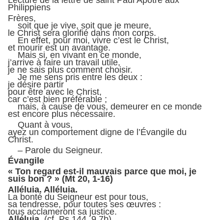
Lecture de la lettre de saint Paul Apôtre aux
Philippiens
Frères,
soit que je vive, soit que je meure,
le Christ sera glorifié dans mon corps.
En effet, pour moi, vivre c’est le Christ,
et mourir est un avantage.
Mais si, en vivant en ce monde,
j’arrive à faire un travail utile,
je ne sais plus comment choisir.
Je me sens pris entre les deux :
je désire partir
pour être avec le Christ,
car c’est bien préférable ;
mais, à cause de vous, demeurer en ce monde
est encore plus nécessaire.
Quant à vous,
ayez un comportement digne de l’Évangile du
Christ.
– Parole du Seigneur.
Évangile
« Ton regard est-il mauvais parce que moi, je
suis bon ? » (Mt 20, 1-16)
Alléluia. Alléluia.
La bonté du Seigneur est pour tous,
sa tendresse, pour toutes ses œuvres :
tous acclameront sa justice.
Alléluia.
(cf. Ps 144, 9.7b)