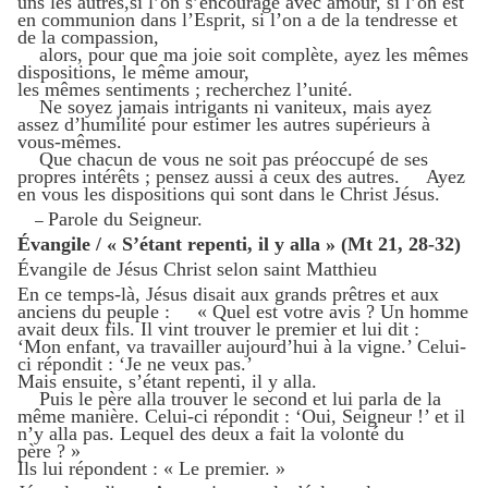
uns les autres,si l’on s’encourage avec amour, si l’on est
en communion dans l’Esprit, si l’on a de la tendresse et
de la compassion,
alors, pour que ma joie soit complète, ayez les mêmes
dispositions, le même amour,
les mêmes sentiments ; recherchez l’unité.
Ne soyez jamais intrigants ni vaniteux, mais ayez
assez d’humilité pour estimer les autres supérieurs à
vous-mêmes.
Que chacun de vous ne soit pas préoccupé de ses
propres intérêts ; pensez aussi à ceux des autres. Ayez
en vous les dispositions qui sont dans le Christ Jésus.
Parole du Seigneur.
–
Évangile / « S’étant repenti, il y alla » (Mt 21, 28-32)
Évangile de Jésus Christ selon saint Matthieu
En ce temps-là, Jésus disait aux grands prêtres et aux
anciens du peuple : « Quel est votre avis ? Un homme
avait deux fils. Il vint trouver le premier et lui dit :
‘Mon enfant, va travailler aujourd’hui à la vigne.’ Celui-
ci répondit : ‘Je ne veux pas.’
Mais ensuite, s’étant repenti, il y alla.
Puis le père alla trouver le second et lui parla de la
même manière. Celui-ci répondit : ‘Oui, Seigneur !’ et il
n’y alla pas. Lequel des deux a fait la volonté du
père ? »
Ils lui répondent : « Le premier. »