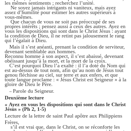
les mêmes sentiments ; recherchez l’unité.
Ne soyez jamais intrigants ni vaniteux, mais ayez
assez d’humilité pour estimer les autres supérieurs à
vous-mêmes.
Que chacun de vous ne soit pas préoccupé de ses
propres intérêts ; pensez aussi à ceux des autres. Ayez en
vous les dispositions qui sont dans le Christ Jésus : ayant
la condition de Dieu, il ne retint pas jalousement le rang
qui l’égalait à Dieu.
Mais il s’est anéanti, prenant la condition de serviteur,
devenant semblable aux hommes.
Reconnu homme à son aspect, il s’est abaissé, devenant
obéissant jusqu’à la mort, et la mort de la croix.
C’est pourquoi Dieu l’a exalté : il l’a doté du Nom qui
est au-dessus de tout nom, afin qu’au nom de Jésus tout
genou fléchisse au ciel, sur terre et aux enfers, et que
toute langue proclame : « Jésus Christ est Seigneur » à la
gloire de Dieu le Père.
Parole du Seigneur.
–
Deuxième lecture
« Ayez en vous les dispositions qui sont dans le Christ
Jésus » (Ph 2, 1-5)
Lecture de la lettre de saint Paul apôtre aux Philippiens
Frères,
s’il est vrai que, dans le Christ, on se réconforte les