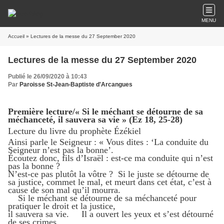
MENU
Accueil
» Lectures de la messe du 27 September 2020
Lectures de la messe du 27 September 2020
Publié le 26/09/2020 à 10:43
Par
Paroisse St-Jean-Baptiste d'Arcangues
Première lecture/« Si le méchant se détourne de sa
méchanceté, il sauvera sa vie » (Ez 18, 25-28)
Lecture du livre du prophète Ézékiel
Ainsi parle le Seigneur : « Vous dites : ‘La conduite du
Seigneur n’est pas la bonne’.
Écoutez donc, fils d’Israël : est-ce ma conduite qui n’est
pas la bonne ?
N’est-ce pas plutôt la vôtre ? Si le juste se détourne de
sa justice, commet le mal, et meurt dans cet état, c’est à
cause de son mal qu’il mourra.
Si le méchant se détourne de sa méchanceté pour
pratiquer le droit et la justice,
il sauvera sa vie. Il a ouvert les yeux et s’est détourné
de ses crimes.