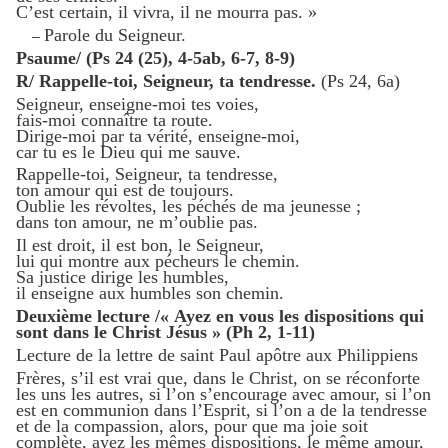
C’est certain, il vivra, il ne mourra pas. »
Parole du Seigneur.
–
Psaume/ (Ps 24 (25), 4-5ab, 6-7, 8-9)
R/ Rappelle-toi, Seigneur, ta tendresse.
(Ps 24, 6a)
Seigneur, enseigne-moi tes voies,
fais-moi connaître ta route.
Dirige-moi par ta vérité, enseigne-moi,
car tu es le Dieu qui me sauve.
Rappelle-toi, Seigneur, ta tendresse,
ton amour qui est de toujours.
Oublie les révoltes, les péchés de ma jeunesse ;
dans ton amour, ne m’oublie pas.
Il est droit, il est bon, le Seigneur,
lui qui montre aux pécheurs le chemin.
Sa justice dirige les humbles,
il enseigne aux humbles son chemin.
Deuxième lecture /« Ayez en vous les dispositions qui
sont dans le Christ Jésus » (Ph 2, 1-11)
Lecture de la lettre de saint Paul apôtre aux Philippiens
Frères, s’il est vrai que, dans le Christ, on se réconforte
les uns les autres, si l’on s’encourage avec amour, si l’on
est en communion dans l’Esprit, si l’on a de la tendresse
et de la compassion, alors, pour que ma joie soit
complète, ayez les mêmes dispositions, le même amour,