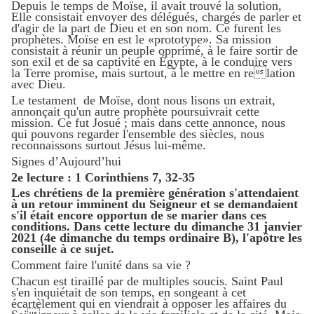
Depuis le temps de Moïse, il avait trouvé la solution,
Elle consistait envoyer des délégués, chargés de parler et
d'agir de la part de Dieu et en son nom. Ce furent les
prophètes. Moïse en est le «prototype». Sa mission
consistait à réunir un peuple opprimé, à le faire sortir de
son exil et de sa captivité en Égypte, à le conduire vers
la Terre promise, mais surtout, à le mettre en relation
avec Dieu.
Le testament de Moïse, dont nous lisons un extrait,
annonçait qu'un autre prophète poursuivrait cette
mission. Ce fut Josué ; mais dans cette annonce, nous
qui pouvons regarder l'ensemble des siècles, nous
reconnaissons surtout Jésus lui-même.
Signes d’Aujourd’hui
2e lecture : 1 Corinthiens 7, 32-35
Les chrétiens de la première génération s'attendaient
à un retour imminent du Seigneur et se demandaient
s'il était encore opportun de se marier dans ces
conditions. Dans cette lecture du dimanche 31 janvier
2021 (4e dimanche du temps ordinaire B), l'apôtre les
conseille à ce sujet.
Comment faire l'unité dans sa vie ?
Chacun est tiraillé par de multiples soucis. Saint Paul
s'en inquiétait de son temps, en songeant à cet
écartèlement qui en viendrait à opposer les affaires du