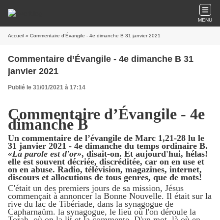
MENU
Accueil
» Commentaire d’Évangile - 4e dimanche B 31 janvier 2021
Commentaire d’Évangile - 4e dimanche B 31
janvier 2021
Publié le 31/01/2021 à 17:14
Commentaire d’Évangile - 4e
dimanche B
Un commentaire de l’évangile de Marc 1,21-28 lu le
31 janvier 2021 - 4e dimanche du temps ordinaire B.
«La parole est d'or»
, disait-on. Et aujourd'hui, hélas!
elle est souvent décriée, discréditée, car on en use et
on en abuse. Radio, télévision, magazines, internet,
discours et allocutions de tous genres, que de mots!
C'était un des premiers jours de sa mission, Jésus
commençait à annoncer la Bonne Nouvelle. Il était sur la
rive du lac de Tibériade, dans la synagogue de
Capharnaüm. la synagogue, le lieu où l'on déroule la
Torah, où on la lit et la commente. D'un mot, là où en