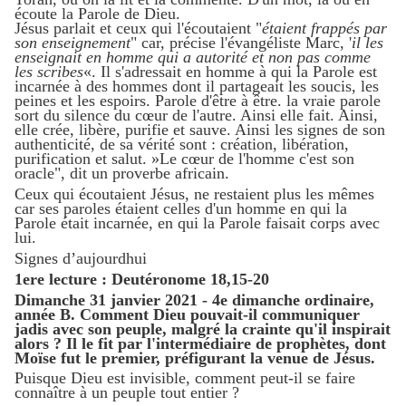
écoute la Parole de Dieu.
Jésus parlait et ceux qui l'écoutaient "
étaient frappés par
son enseignement
" car, précise l'évangéliste Marc, '
il les
enseignait en homme qui a autorité et non pas comme
les scribes
«. Il s'adressait en homme à qui la Parole est
incarnée à des hommes dont il partageait les soucis, les
peines et les espoirs. Parole d'être à être. la vraie parole
sort du silence du cœur de l'autre. Ainsi elle fait. Ainsi,
elle crée, libère, purifie et sauve. Ainsi les signes de son
authenticité, de sa vérité sont : création, libération,
purification et salut. »Le cœur de l'homme c'est son
oracle", dit un proverbe africain.
Ceux qui écoutaient Jésus, ne restaient plus les mêmes
car ses paroles étaient celles d'un homme en qui la
Parole était incarnée, en qui la Parole faisait corps avec
lui.
Signes d’aujourdhui
1ere lecture : Deutéronome 18,15-20
Dimanche 31 janvier 2021 - 4e dimanche ordinaire,
année B. Comment Dieu pouvait-il communiquer
jadis avec son peuple, malgré la crainte qu'il inspirait
alors ? Il le fit par l'intermédiaire de prophètes, dont
Moïse fut le premier, préfigurant la venue de Jésus.
Puisque Dieu est invisible, comment peut-il se faire
connaître à un peuple tout entier ?