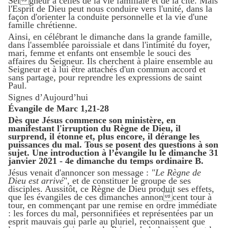
Seigneur à celles de la vie familiale et de la cité. Mais
l'Esprit de Dieu peut nous conduire vers l'unité, dans la
façon d'orienter la conduite personnelle et la vie d'une
famille chrétienne.
Ainsi, en célébrant le dimanche dans la grande famille,
dans l'assemblée paroissiale et dans l'intimité du foyer,
mari, femme et enfants ont ensemble le souci des
affaires du Seigneur. Ils cherchent à plaire ensemble au
Seigneur et à lui être attachés d'un commun accord et
sans partage, pour reprendre les expressions de saint
Paul.
Signes d’Aujourd’hui
Évangile de Marc 1,21-28
Dès que Jésus commence son ministère, en
manifestant l'irruption du Règne de Dieu, il
surprend, il étonne et, plus encore, il dérange les
puissances du mal. Tous se posent des questions à son
sujet. Une introduction à l’évangile lu le dimanche 31
janvier 2021 - 4e dimanche du temps ordinaire B.
Jésus venait d'annoncer son message :
"Le Règne de
Dieu est arrivé
", et de constituer le groupe de ses
disciples. Aussitôt, ce Règne de Dieu produit ses effets,
que les évangiles de ces dimanches annoncent tour à
tour, en commençant par une remise en ordre immédiate
: les forces du mal, personnifiées et représentées par un
esprit mauvais qui parle au pluriel, reconnaissent que