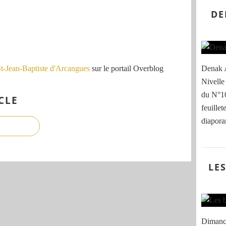
DE
St-Jean-Baptiste d'Arcangues
sur le portail Overblog
Denak A
Nivelle 
du N°10
CLE
feuillet
diaporam
LE
Dimanch