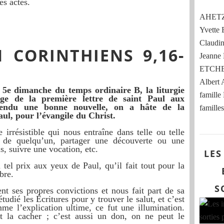
es actes.
AHETZE
Yvett
Claud
1 CORINTHIENS 9,16-
Jeann
ETCHE
Albert
 5e dimanche du temps ordinaire B, la liturgie
famille
age de la première lettre de saint Paul aux
endu une bonne nouvelle, on a hâte de la
familles
ul, pour l’évangile du Christ.
irrésistible qui nous entraîne dans telle ou telle
s de quelqu’un, partager une découverte ou une
s, suivre une vocation, etc.
LES
tel prix aux yeux de Paul, qu’il fait tout pour la
bre.
S
 ses propres convictions et nous fait part de sa
tudié les Écritures pour y trouver le salut, et c’est
me l’explication ultime, ce fut une illumination.
t la cacher ; c’est aussi un don, on ne peut le