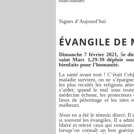
marchander.
Signes d’Aujourd’hui
ÉVANGILE DE 
Dimanche 7 février 2021, 5e di
saint Marc 1,29-39 déploie so
bienfaits pour l’humanité.
La santé avant tout ! C’était l’ob
maladie survient, on ne s’épargne 
les plus reculés les religions at
s’aider, quand le mal sous tout
médecine échoue, les protecteurs 
lieux de pèlerinage et les sites r
malheurs.
Jésus en a été le témoin direct. I
si souvent les évangiles. Il a admi
libéré et relevé ceux qui venaient 
lorsqu’on connaît un bon guériss