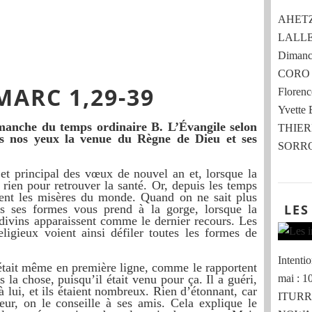
AHETZE 
LALLE
Dimanch
CORO 
MARC 1,29-39
Flore
Yvette
manche du temps ordinaire B. L’Évangile selon
THIER
us nos yeux la venue du Règne de Dieu et ses
SORRO
jet principal des vœux de nouvel an et, lorsque la
rien pour retrouver la santé. Or, depuis les temps
tirent les misères du monde. Quand on ne sait plus
LES
es ses formes vous prend à la gorge, lorsque la
divins apparaissent comme le dernier recours. Les
eligieux voient ainsi défiler toutes les formes de
Intent
l était même en première ligne, comme le rapportent
mai : 
s la chose, puisqu’il était venu pour ça. Il a guéri,
à lui, et ils étaient nombreux. Rien d’étonnant, car
ITURRI
eur, on le conseille à ses amis. Cela explique le