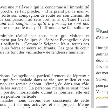
 avec une « fièvre » qui la condamne à l’immobilité
pproche, se fait proche. « Il la prend par la main».
que sorte son compagnon de route sur son chemin de
e compassion, au sens fort, ainsi qu’Isaïe l’avait
ont nos souffrances qu’il a portées, ce sont nos
s ne nie pas le mal ; il l’affronte et se fait solidaire
dmirable réalisé par tous ceux qui visitent et
ment par les équipes du Service Évangélique des
ns palliatifs… Comme le Seigneur Jésus, toutes ces
leurs frères et sœurs souffrants. Ces gens de cœur
Une égl
is ils font des «miracles» de tendresse humaine.
galeries
décor i
fois dan
des mon
risons évangéliques, particulièrement de lépreux :
Suivez 
le qui était malade dans sa vie, son milieu et son
Simon est remise debout, réintégrée dans son rôle
pour pa
 elle les servait ». La personne malade se sent “hors
n position horizontale durant la journée, elle est
Voir le 
en position verticale !
d'Arca
malades, nous devons être conscients de cette
sons part de nos activités et nos projets. Même