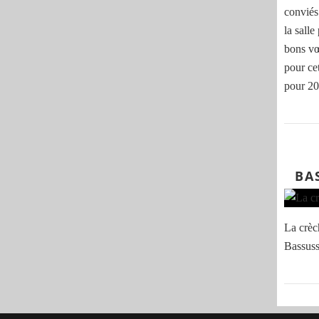
conviés
la sall
bons vœ
pour ce
pour 202
BA
La crèc
Bassuss