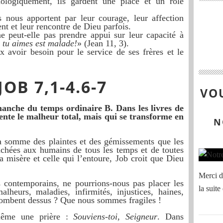
ologiquement, ils gardent une place et un rôle
s nous apportent par leur courage, leur affection
ent et leur rencontre de Dieu parfois.
e peut-elle pas prendre appui sur leur capacité à
e tu aimes est malade!
» (Jean 11, 3).
x avoir besoin pour le service de ses frères et le
OB 7,1-4.6-7
VOU
anche du temps ordinaire B. Dans les livres de
sente le malheur total, mais qui se transforme en
N
 la somme des plaintes et des gémissements que les
achées aux humains de tous les temps et de toutes
a misère et celle qui l’entoure, Job croit que Dieu
Merci de
 contemporains, ne pourrions-nous pas placer les
la suite
lheurs, maladies, infirmités, injustices, haines,
 tombent dessus ? Que nous sommes fragiles !
 même une prière :
Souviens-toi, Seigneur
. Dans