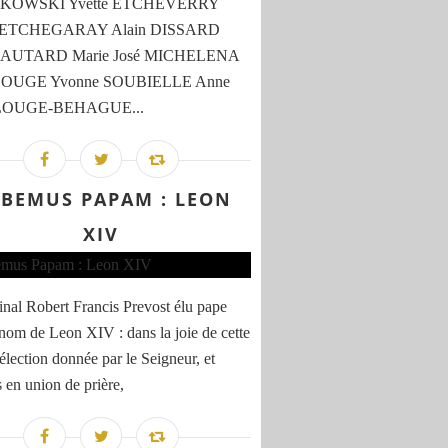
OWSKI Yvette ETCHEVERRY
e ETCHEGARAY Alain DISSARD
 LAUTARD Marie José MICHELENA
 LOUGE Yvonne SOUBIELLE Anne
 LOUGE-BEHAGUE...
BEMUS PAPAM : LEON
XIV
inal Robert Francis Prevost élu pape
 nom de Leon XIV : dans la joie de cette
 élection donnée par le Seigneur, et
s en union de prière,