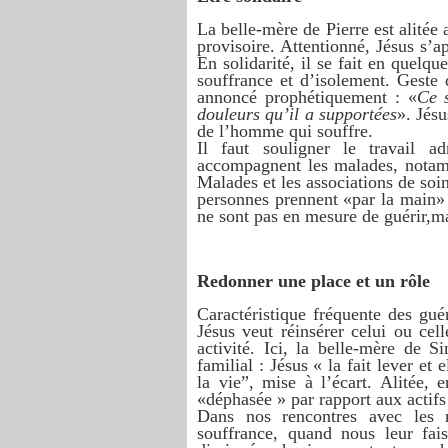
La belle-mère de Pierre est alitée
provisoire. Attentionné, Jésus s’a
En solidarité, il se fait en quel
souffrance et d’isolement. Geste d
annoncé prophétiquement : «
Ce s
douleurs qu’il a supportées
». Jésu
de l’homme qui souffre.
Il faut souligner le travail a
accompagnent les malades, notam
Malades et les associations de soi
personnes prennent «par la main» 
ne sont pas en mesure de guérir,ma
Redonner une place et un rôle
Caractéristique fréquente des gué
Jésus veut réinsérer celui ou cel
activité. Ici, la belle-mère de 
familial : Jésus « la fait lever et
la vie”, mise à l’écart. Alitée, e
«déphasée » par rapport aux actifs 
Dans nos rencontres avec les 
souffrance, quand nous leur fai