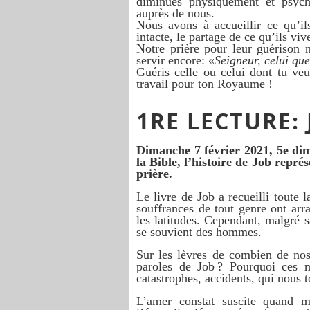
diminués physiquement et psych
auprès de nous.
Nous avons à accueillir ce qu’il
intacte, le partage de ce qu’ils viv
Notre prière pour leur guérison n
servir encore: «
Seigneur, celui qu
Guéris celle ou celui dont tu veu
travail pour ton Royaume !
1RE LECTURE: J
Dimanche 7 février 2021, 5e dim
la Bible, l’histoire de Job repré
prière.
Le livre de Job a recueilli toute
souffrances de tout genre ont arr
les latitudes. Cependant, malgré s
se souvient des hommes.
Sur les lèvres de combien de nos
paroles de Job ? Pourquoi ces ma
catastrophes, accidents, qui nous
L’amer constat suscite quand