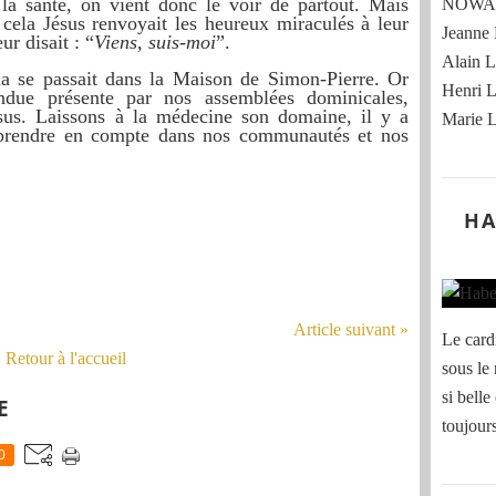
 la santé, on vient donc le voir de partout. Mais
NOWAK
 cela Jésus renvoyait les heureux miraculés à leur
Jeann
r disait : “
Viens, suis-moi
”.
Alain
la se passait dans la Maison de Simon-Pierre. Or
Henri
endue présente par nos assemblées dominicales,
sus. Laissons à la médecine son domaine, il y a
Marie
à prendre en compte dans nos communautés et nos
HA
Article suivant »
Le card
Retour à l'accueil
sous le
si belle
E
toujour
0