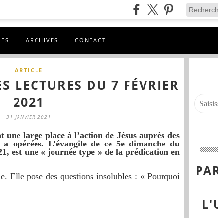
GES
ARCHIVES
CONTACT
ARTICLE
S LECTURES DU 7 FÉVRIER
2021
31 JANVIER 2021
t une large place à l’action de Jésus auprès des
l a opérées. L’évangile de ce 5e dimanche du
21, est une « journée type » de la prédication en
PAR
e. Elle pose des questions insolubles : « Pourquoi
L'