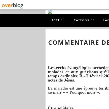
ACCUEIL
CATÉGORIES
PA
COMMENTAIRE DE
Les récits évangéliques accorden
malades et aux guérisons qu’i
temps ordinaire B - 7 février 20
actes de Jésus.
La maladie est une épreuve terribl
ce mal? » « Pourquoi moi? ».
Être solidaire