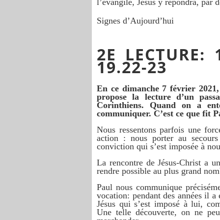
l’évangile, Jésus y répondra, par d
Signes d’Aujourd’hui
2E LECTURE: 
19.22-23
En ce dimanche 7 février 2021,
propose la lecture d’un pass
Corinthiens. Quand on a ent
communiquer. C’est ce que fit Pa
Nous ressentons parfois une force 
action : nous porter au secour
conviction qui s’est imposée à nou
La rencontre de Jésus-Christ a un 
rendre possible au plus grand nom
Paul nous communique précisément
vocation: pendant des années il a é
Jésus qui s’est imposé à lui, com
Une telle découverte, on ne peu