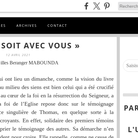
GES
ARCHIVES
CONTACT
 SOIT AVEC VOUS »
12 AVRIL 2021
Gilles Beranger MABOUNDA
ui ont lieu un dimanche, comme la vision du livre
 milieu des siens est bien celui qui a été crucifié
 au cœur de la foi en la résurrection du Seigneur, a
La foi de l’Eglise repose donc sur le témoignage
PAR
ce singulière de Thomas, en quelque sorte à la
croyants. En effet, solidaire des premiers témoins
L'
roprier le témoignage des autres. Sa démarche n’en
endent pour croire. Elle rappelle, comme ne cesse de