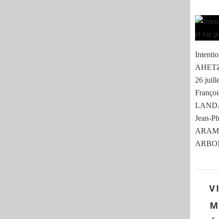
Intenti
AHETZE
26 juil
Franço
LANDA
Jean-Ph
ARAME
ARBON
V
M