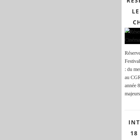
RÉS
LE
C
Réserve
Festiva
: du me
au CGR 
année 8
majeurs 
IN
18