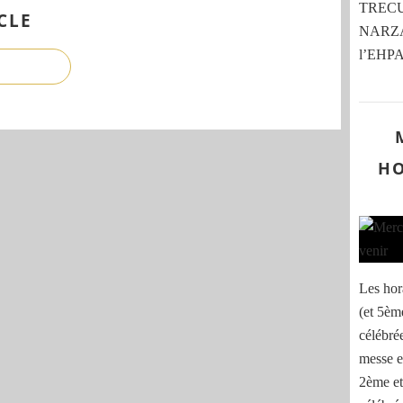
TRECU,
CLE
NARZAB
l’EHPA
HO
Les hor
(et 5èm
célébré
messe e
2ème et