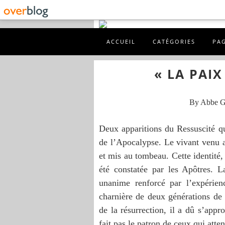
ACCUEIL
CATÉGORIES
PA
« LA PAIX
By Abbe 
Deux apparitions du Ressuscité q
de l’Apocalypse. Le vivant venu au
et mis au tombeau. Cette identité,
été constatée par les Apôtres. 
unanime renforcé par l’expérien
charnière de deux générations de 
de la résurrection, il a dû s’app
fait pas le patron de ceux qui att