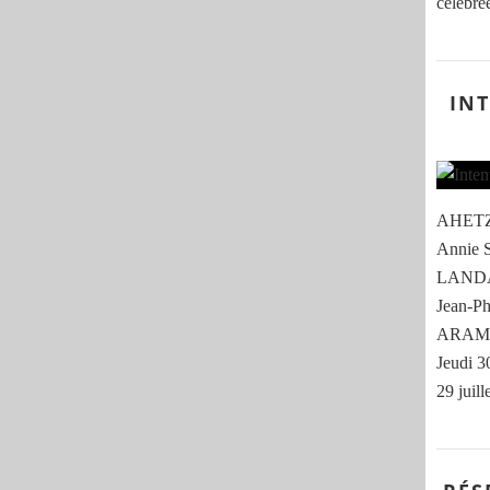
célébrée
IN
AHETZE
Annie 
LANDA
Jean-Ph
ARAME
Jeudi 
29 juil