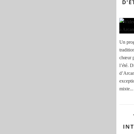
D'É
Un prog
traditi
chœur 
l’été. 
d’Arcan
except
mixte...
IN