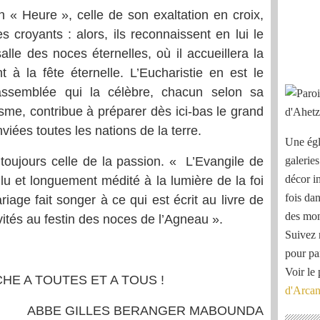
n « Heure », celle de son exaltation en croix,
s croyants : alors, ils reconnaissent en lui le
alle des noces éternelles, où il accueillera la
t à la fête éternelle. L’Eucharistie en est le
assemblée qui la célèbre, chacun selon sa
isme, contribue à préparer dès ici-bas le grand
ées toutes les nations de la terre.
Une égl
toujours celle de la passion. « L’Evangile de
galeries
décor i
 lu et longuement médité à la lumière de la foi
fois dan
iage fait songer à ce qui est écrit au livre de
des mon
vités au festin des noces de l’Agneau ».
Suivez 
pour pa
Voir le 
HE A TOUTES ET A TOUS !
d'Arca
ABBE GILLES BERANGER MABOUNDA