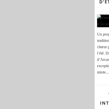
D'É
Un prog
traditi
chœur 
l’été. 
d’Arcan
except
mixte...
IN