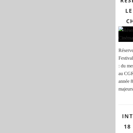
RÉS
LE
C
Réserve
Festiva
: du me
au CGR 
année 8
majeurs 
IN
18