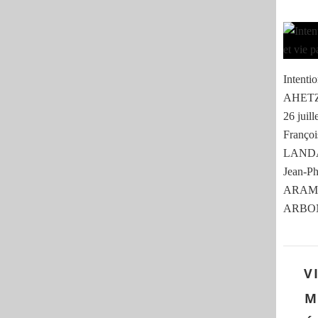
Intenti
AHETZE
26 juil
Franço
LANDA
Jean-Ph
ARAME
ARBON
V
M