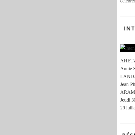
célébrée
IN
AHETZE
Annie 
LANDA
Jean-Ph
ARAME
Jeudi 
29 juil