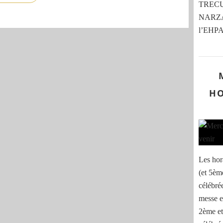
TRECU,
NARZAB
l’EHPA
HO
Les hor
(et 5èm
célébré
messe e
2ème et