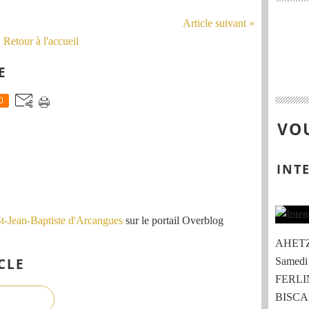
Article suivant »
Retour à l'accueil
E
0
VOU
INT
St-Jean-Baptiste d'Arcangues
sur le portail Overblog
AHETZE
CLE
Samedi
FERLIN
BISCAR