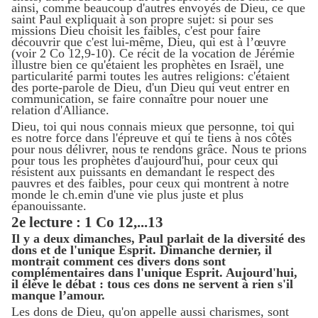
ainsi, comme beaucoup d'autres envoyés de Dieu, ce que
saint Paul expliquait à son propre sujet: si pour ses
missions Dieu choisit les faibles, c'est pour faire
découvrir que c'est lui-même, Dieu, qui est à l’œuvre
(voir 2 Co 12,9-10). Ce récit de la vocation de Jérémie
illustre bien ce qu'étaient les prophètes en Israël, une
particularité parmi toutes les autres religions: c'étaient
des porte-parole de Dieu, d'un Dieu qui veut entrer en
communication, se faire connaître pour nouer une
relation d'Alliance.
Dieu, toi qui nous connais mieux que personne, toi qui
es notre force dans l'épreuve et qui te tiens à nos côtés
pour nous délivrer, nous te rendons grâce. Nous te prions
pour tous les prophètes d'aujourd'hui, pour ceux qui
résistent aux puissants en demandant le respect des
pauvres et des faibles, pour ceux qui montrent à notre
monde le ch.emin d'une vie plus juste et plus
épanouissante.
2e lecture : 1 Co 12,...13
Il y a deux dimanches, Paul parlait de la diversité des
dons et de l'unique Esprit. Dimanche dernier, il
montrait comment ces divers dons sont
complémentaires dans l'unique Esprit. Aujourd'hui,
il élève le débat : tous ces dons ne servent à rien s'il
manque l’amour.
Les dons de Dieu, qu'on appelle aussi charismes, sont