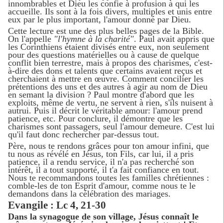
innombrables et Dieu les confie à profusion à qui les
accueille. Ils sont à la fois divers, multiples et unis entre
eux par le plus important, l'amour donné par Dieu.
Cette lecture est une des plus belles pages de la Bible.
On l'appelle
"l'hymne à la charité"
. Paul avait appris que
les Corinthiens étaient divisés entre eux, non seulement
pour des questions matérielles ou à cause de quelque
conflit bien terrestre, mais à propos des charismes, c'est-
à-dire des dons et talents que certains avaient reçus et
cherchaient à mettre en œuvre. Comment concilier les
prétentions des uns et des autres à agir au nom de Dieu
en semant la division ? Paul montre d'abord que les
exploits, même de vertu, ne servent à rien, s'ils nuisent à
autrui. Puis il décrit le véritable amour: l'amour prend
patience, etc. Pour conclure, il démontre que les
charismes sont passagers, seul l'amour demeure. C'est lui
qu'il faut donc rechercher par-dessus tout.
Père, nous te rendons grâces pour ton amour infini, que
tu nous as révélé en Jésus, ton Fils, car lui, il a pris
patience, il a rendu service, il n'a pas recherché son
intérêt, il a tout supporté, il t'a fait confiance en tout.
Nous te recommandons toutes les familles chrétiennes :
comble-les de ton Esprit d'amour, comme nous te le
demandons dans la célébration des mariages.
Evangile : Lc 4, 21-30
Dans la synagogue de son village, Jésus connaît le