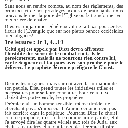
Sans nous en rendre compte, au nom des règlements, des
principes et de nos privilèges acquis de pratiquants, nous
pouvons fermer la porte de l’Église ou la transformer en
meurtrière défensive.
Dieu est un jardinier généreux : il ne fait pas pousser les
fleurs de l’Évangile que sur nos plates bandes ecclésiales
bien alignées!
1re lecture : Jr 1, 4...19
Celui qui est appelé par Dieu devra affronter
l'hostilité des siens: ils le combattront, ils le
persécuteront, mais ils ne pourront rien contre lui,
car le Seigneur est toujours avec son prophète pour le
délivrer. Le prophète Jérémie préfigure le Christ.
Depuis les origines, mais surtout avec la formation de
son peuple, Dieu prend toutes les initiatives utiles et
nécessaires pour se faire connaître. Pour cela, il se
choisit des porte-parole, les prophètes
Jérémie était un homme sensible, même timide, ne
cherchant pas à s'imposer. Il n'aurait certainement pas
fait carrière dans la politique. Pourtant, Dieu l'a choisi
comme prophète, c'est-à-dire comme porte-parole, et il
l'a envoyé dire les quatre vérités aux rois de Juda, aux
chefs, aux prêtres et à tout le peuple. Jérémie illustre