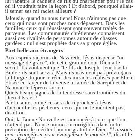
lui rabattre le caquet à ce fils du charpentier pou r le cas
où il voudrait faire la leçon ! Et d'abord, pourquoi allait-
il semer ses mi racles ailleurs ?
Jalousie, quand tu nous tiens! Nous n'aimons pas que
ceux qui nous sont proches nous dépassent. Dans les
familles, ceux qui réussissent sont souvent traités de
parvenus. Les communautés chrétiennes connaissent
aussi ces rivalités de personnes autour de chasses
gardées : nul n'est prophète dans sa propre église.
Part belle aux étrangers
Aux esprits racornis de Nazareth, Jésus dispense "un
message de grâce", de cette gratuité dont Dieu a le
secret. Ils voulaient que "le fils de Joseph" leur lise la
Bible : ils sont servis. Mais ils n'avaient pas prévu dans
la liturgie du jour le récit des miracles réalisés par Élie et
Élisée en faveur de la veuve affamée de Sarepta et de
Naaman le lépreux syrien.
Quels beaux signes de la tendresse sans frontières du
Dieu d'Israël !
Par la suite, on ne cessera de reprocher à Jésus
d'accueillir les pécheurs, ceux qui ne le méritent pas,
disait-on.
Oui, la Bonne Nouvelle est annoncée à ceux que l'on
n'attend pas. Nous sommes incorrigibles dans notre
prétention de mériter l'amour gratuit de Dieu.
"Laissons-
nous évangéliser pour évangéliser le monde !"
, disait le
Pape Paul VI.