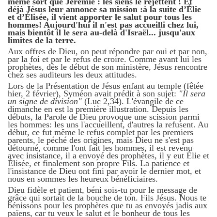
même sort que Jérémie : les siens le rejettent ! Et
déjà Jésus leur annonce sa mission :à la suite d’Élie
et d’Élisée, il vient apporter le salut pour tous les
hommes! Aujourd'hui il n'est pas accueilli chez lui,
mais bientôt il le sera au-delà d'Israël... jusqu'aux
limites de la terre.
Aux offres de Dieu, on peut répondre par oui et par non,
par la foi et par le refus de croire. Comme avant lui les
prophètes, dès le début de son ministère, Jésus rencontre
chez ses auditeurs les deux attitudes.
Lors de la Présentation de Jésus enfant au temple (fêtée
hier, 2 février), Syméon avait prédit à son sujet:
"Il sera
un signe de division"
(Luc 2,34). L'évangile de ce
dimanche en est la première illustration. Depuis les
débuts, la Parole de Dieu provoque une scission parmi
les hommes: les uns l'accueillent, d'autres la refusent. Au
début, ce fut même le refus complet par les premiers
parents, le péché des origines, mais Dieu ne s'est pas
détourné, comme l'ont fait les hommes, il est revenu
avec insistance, il a envoyé des prophètes, il y eut Élie et
Élisée, et finalement son propre Fils. La patience et
l'insistance de Dieu ont fini par avoir le dernier mot, et
nous en sommes les heureux bénéficiaires.
Dieu fidèle et patient, béni sois-tu pour le message de
grâce qui sortait de la bouche de ton. Fils Jésus. Nous te
bénissons pour les prophètes que tu as envoyés jadis aux
païens, car tu veux le salut et le bonheur de tous les