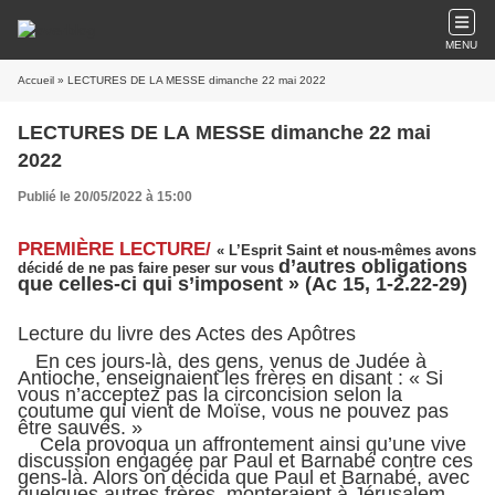
MENU
Accueil
» LECTURES DE LA MESSE dimanche 22 mai 2022
LECTURES DE LA MESSE dimanche 22 mai
2022
Publié le 20/05/2022 à 15:00
PREMIÈRE LECTURE/
« L’Esprit Saint et nous-mêmes avons
d’autres obligations
décidé de ne pas faire peser sur vous
que celles-ci qui s’imposent » (Ac 15, 1-2.22-29)
Lecture du livre des Actes des Apôtres
En ces jours-là, des gens, venus de Judée à
Antioche, enseignaient les frères en disant : « Si
vous n’acceptez pas la circoncision selon la
coutume qui vient de Moïse, vous ne pouvez pas
être sauvés. »
Cela provoqua un affrontement ainsi qu’une vive
discussion engagée par Paul et Barnabé contre ces
gens-là. Alors on décida que Paul et Barnabé, avec
quelques autres frères, monteraient à Jérusalem