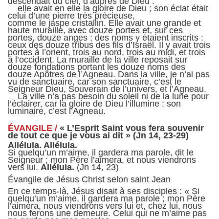
descendait du ciel, d’auprès de Dieu :
elle avait en elle la gloire de Dieu ; son éclat était
celui d’une pierre très précieuse,
comme le jaspe cristallin. Elle avait une grande et
haute muraille, avec douze portes et, sur ces
portes, douze anges ; des noms y étaient inscrits :
ceux des douze tribus des fils d’Israël. Il y avait trois
portes à l’orient, trois au nord, trois au midi, et trois
à l’occident. La muraille de la ville reposait sur
douze fondations portant les douze noms des
douze Apôtres de l’Agneau. Dans la ville, je n’ai pas
vu de sanctuaire, car son sanctuaire, c’est le
Seigneur Dieu, Souverain de l’univers, et l’Agneau.
La ville n’a pas besoin du soleil ni de la lune pour
l’éclairer, car la gloire de Dieu l’illumine : son
luminaire, c’est l’Agneau.
ÉVANGILE /
« L’Esprit Saint vous fera souvenir
de tout ce que je vous ai dit » (Jn 14, 23-29)
Alléluia. Alléluia.
Si quelqu’un m’aime, il gardera ma parole, dit le
Seigneur ; mon Père l’aimera, et nous viendrons
vers lui.
Alléluia.
(Jn 14, 23)
Évangile de Jésus Christ selon saint Jean
En ce temps-là, Jésus disait à ses disciples : « Si
quelqu’un m’aime, il gardera ma parole ; mon Père
l’aimera, nous viendrons vers lui et, chez lui, nous
nous ferons une demeure. Celui qui ne m’aime pas