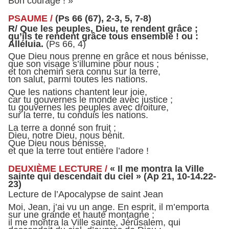
Bon courage ! »
PSAUME /
(Ps 66 (67), 2-3, 5, 7-8)
R/ Que les peuples, Dieu, te rendent grâce ;
qu’ils te rendent grâce tous ensemble ! ou :
Alléluia.
(Ps 66, 4)
Que Dieu nous prenne en grâce et nous bénisse,
que son visage s’illumine pour nous ;
et ton chemin sera connu sur la terre,
ton salut, parmi toutes les nations.
Que les nations chantent leur joie,
car tu gouvernes le monde avec justice ;
tu gouvernes les peuples avec droiture,
sur la terre, tu conduis les nations.
La terre a donné son fruit ;
Dieu, notre Dieu, nous bénit.
Que Dieu nous bénisse,
et que la terre tout entière l’adore !
DEUXIÈME LECTURE /
« Il me montra la Ville
sainte qui descendait du ciel » (Ap 21, 10-14.22-
23)
Lecture de l’Apocalypse de saint Jean
Moi, Jean, j’ai vu un ange. En esprit, il m’emporta
sur une grande et haute montagne ;
il me montra la Ville sainte, Jérusalem, qui