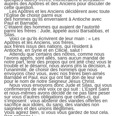
auprès des Apôtres et des Anciens pour discuter de
cette question.
Les Apôtres et les Anciens décidèrent avec toute
l’Église de choisir parmi eux
des hommes qu’ils enverraient à Antioche avec
Paul et Barnabé.
C’étaient des hommes qui avaient de l’autorité
parmi les frères : Jude, appelé aussi Barsabbas, et
Silas.
Voici ce qu’ils écrivirent de leur main : « Les
Apôtres et les Anciens, vos frères,
aux frères issus des nations, qui résident à
Antioche, en Syrie et en Cilicie, salut !
Attendu que certains des nôtres, comme nous
l’avons appris, sont allés, sans aucun mandat de
notre part, tenir des propos qui ont jeté chez vous le
trouble et le désarroi, nous avons pris la décision, à
l’unanimité, de choisir des hommes que nous
envoyons chez vous, avec nos frères bien-aimés
Barnabé et Paul, eux qui ont fait don de leur vie
pour le nom de notre Seigneur Jésus Christ.
Nous vous envoyons donc Jude et Silas, qui vous
confirmeront de vive voix ce qui suit : L’Esprit Saint
et nous-mêmes avons décidé de ne pas faire peser
sur vous d’autres obligations que celles-ci, qui
s’imposent : vous abstenir des viandes offertes en
sacrifice aux idoles, du sang, des viandes non
saignées et des unions illégitimes.
Vous agirez bien, si vous vous gardez de tout cela.