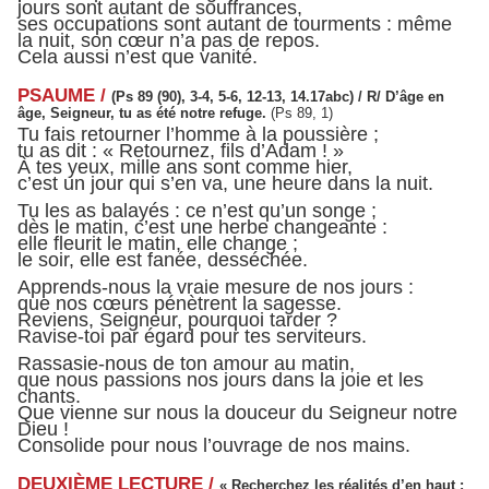
jours sont autant de souffrances,
ses occupations sont autant de tourments : même
la nuit, son cœur n’a pas de repos.
Cela aussi n’est que vanité.
PSAUME /
(Ps 89 (90), 3-4, 5-6, 12-13, 14.17abc) /
R/ D’âge en
âge, Seigneur, tu as été notre refuge.
(Ps 89, 1)
Tu fais retourner l’homme à la poussière ;
tu as dit : « Retournez, fils d’Adam ! »
À tes yeux, mille ans sont comme hier,
c’est un jour qui s’en va, une heure dans la nuit.
Tu les as balayés : ce n’est qu’un songe ;
dès le matin, c’est une herbe changeante :
elle fleurit le matin, elle change ;
le soir, elle est fanée, desséchée.
Apprends-nous la vraie mesure de nos jours :
que nos cœurs pénètrent la sagesse.
Reviens, Seigneur, pourquoi tarder ?
Ravise-toi par égard pour tes serviteurs.
Rassasie-nous de ton amour au matin,
que nous passions nos jours dans la joie et les
chants.
Que vienne sur nous la douceur du Seigneur notre
Dieu !
Consolide pour nous l’ouvrage de nos mains.
DEUXIÈME LECTURE /
« Recherchez les réalités d’en haut ;