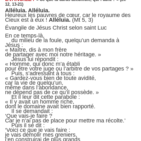
12, 13-21)
Alléluia. Alléluia.
Heureux les pauvres de cœur, car le royaume des
Cieux est à eux !
Alléluia.
(Mt 5, 3)
Évangile de Jésus Christ selon saint Luc
En ce temps-là,
du milieu de la foule, quelqu’un demanda à
Jésus :
« Maître, dis à mon frère
de partager avec moi notre héritage. »
Jésus lui répondit :
« Homme, qui donc m’a établi
pour être votre juge ou l’arbitre de vos partages ? »
Puis, s’adressant à tous :
« Gardez-vous bien de toute avidité,
car la vie de quelqu’un,
même dans l’abondance,
ne dépend pas de ce qu’il possède. »
Et il leur dit cette parabole :
« Il y avait un homme riche,
dont le domaine avait bien rapporté.
Il se demandait :
‘Que vais-je faire ?
Car je n’ai pas de place pour mettre ma récolte.’
Puis il se dit :
‘Voici ce que je vais faire :
je vais démolir mes greniers,
j’en construirai de plus grands