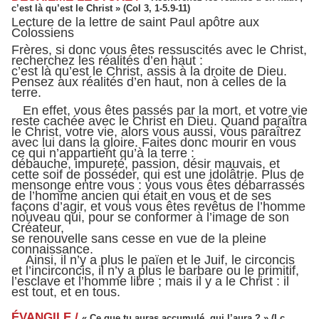
c’est là qu’est le Christ » (Col 3, 1-5.9-11)
Lecture de la lettre de saint Paul apôtre aux
Colossiens
Frères, si donc vous êtes ressuscités avec le Christ,
recherchez les réalités d’en haut :
c’est là qu’est le Christ, assis à la droite de Dieu.
Pensez aux réalités d’en haut, non à celles de la
terre.
En effet, vous êtes passés par la mort, et votre vie
reste cachée avec le Christ en Dieu. Quand paraîtra
le Christ, votre vie, alors vous aussi, vous paraîtrez
avec lui dans la gloire. Faites donc mourir en vous
ce qui n’appartient qu’à la terre :
débauche, impureté, passion, désir mauvais, et
cette soif de posséder, qui est une idolâtrie. Plus de
mensonge entre vous : vous vous êtes débarrassés
de l’homme ancien qui était en vous et de ses
façons d’agir, et vous vous êtes revêtus de l’homme
nouveau qui, pour se conformer à l’image de son
Créateur,
se renouvelle sans cesse en vue de la pleine
connaissance.
Ainsi, il n’y a plus le païen et le Juif, le circoncis
et l’incirconcis, il n’y a plus le barbare ou le primitif,
l’esclave et l’homme libre ; mais il y a le Christ : il
est tout, et en tous.
ÉVANGILE /
« Ce que tu auras accumulé, qui l’aura ? » (Lc