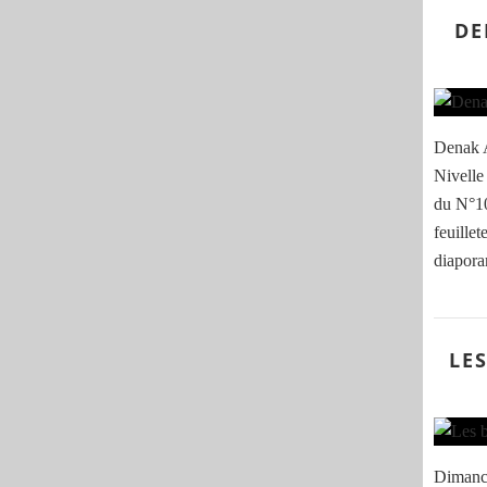
DE
Denak A
Nivelle 
du N°10
feuillet
diaporam
LE
Dimanch