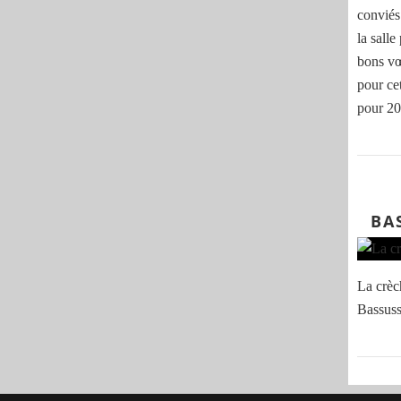
conviés
la sall
bons vœ
pour ce
pour 202
BA
La crèc
Bassuss