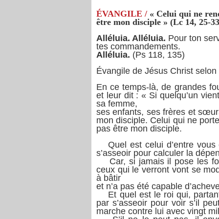
ÉVANGILE /
« Celui qui ne ren
être mon disciple » (Lc 14, 25-33
Alléluia. Alléluia.
Pour ton serv
tes commandements.
Alléluia.
(Ps 118, 135)
Évangile de Jésus Christ selon 
En ce temps-là, de grandes foul
et leur dit : « Si quelqu’un vi
sa femme,
ses enfants, ses frères et sœur
mon disciple. Celui qui ne port
pas être mon disciple.
Quel est celui d’entre vous
s’asseoir pour calculer la dépens
Car, si jamais il pose les fo
ceux qui le verront vont se m
à bâtir
et n’a pas été capable d’achever
Et quel est le roi qui, parta
par s’asseoir pour voir s’il pe
marche contre lui avec vingt mil