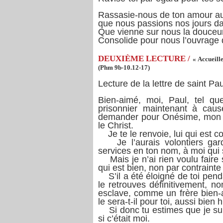
Rassasie-nous de ton amour au
que nous passions nos jours dan
Que vienne sur nous la douceur
Consolide pour nous l’ouvrage
DEUXIÈME LECTURE /
« Accueill
(Phm 9b-10.12-17)
Lecture de la lettre de saint P
Bien-aimé, moi, Paul, tel qu
prisonnier maintenant à caus
demander pour Onésime, mon en
le Christ.
Je te le renvoie, lui qui est
Je l’aurais volontiers gard
services en ton nom, à moi qui 
Mais je n’ai rien voulu faire
qui est bien, non par contrainte
S’il a été éloigné de toi pend
le retrouves définitivement, 
esclave, comme un frère bien-a
le sera-t-il pour toi, aussi bi
Si donc tu estimes que je sui
si c’était moi.