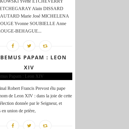
OWSKI Yvette ETCHEVERRY
e ETCHEGARAY Alain DISSARD
 LAUTARD Marie José MICHELENA
 LOUGE Yvonne SOUBIELLE Anne
 LOUGE-BEHAGUE...
BEMUS PAPAM : LEON
XIV
inal Robert Francis Prevost élu pape
 nom de Leon XIV : dans la joie de cette
 élection donnée par le Seigneur, et
s en union de prière,