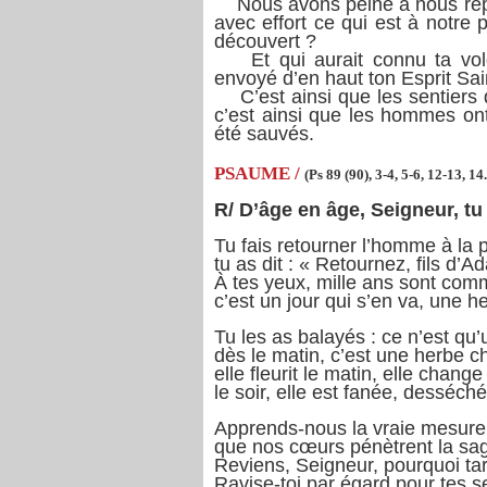
Nous avons peine à nous repré
avec effort ce qui est à notre 
découvert ?
Et qui aurait connu ta volo
envoyé d’en haut ton Esprit Sai
C’est ainsi que les sentiers d
c’est ainsi que les hommes ont 
été sauvés.
PSAUME /
(Ps 89 (90), 3-4, 5-6, 12-13, 1
R/ D’âge en âge, Seigneur, tu 
Tu fais retourner l’homme à la 
tu as dit : « Retournez, fils d’A
À tes yeux, mille ans sont comm
c’est un jour qui s’en va, une h
Tu les as balayés : ce n’est qu’
dès le matin, c’est une herbe c
elle fleurit le matin, elle change 
le soir, elle est fanée, desséché
Apprends-nous la vraie mesure 
que nos cœurs pénètrent la sa
Reviens, Seigneur, pourquoi ta
Ravise-toi par égard pour tes se