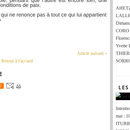
e, pendant que l’autre est encore loin, une
onditions de paix.
AHETZE 
 qui ne renonce pas à tout ce qui lui appartient
LALLE
»
Dimanch
CORO 
Flore
Yvette
Article suivant »
THIER
Retour à l'accueil
SORRO
E
LES
0
Intent
mai : 
ITURRI