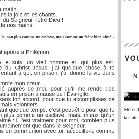
 matin,
s la joie et les chants.
 du Seigneur notre Dieu !
 de nos mains.
e-le, non plus comme un esclave, mais comme un frère bien-aimé »
aul apôtre à Philémon
VOU
e je suis, un vieil homme et, qui plus est,
e du Christ Jésus, j’ai quelque chose à te
fant à qui, en prison, j’ai donné la vie dans
N
 comme mon cœur.
é auprès de moi, pour qu’il me rende des
suis en prison à cause de l’Évangile.
 sans ton accord, pour que tu accomplisses ce
 mais volontiers.
ant quelque temps, c’est peut-être pour que tu
Merci de
non plus comme un esclave, mais, mieux qu’un
la suite
imé : il l’est vraiment pour moi, combien plus
en humainement que dans le Seigneur.
s en communion avec toi, accueille-le comme