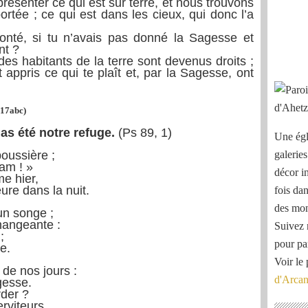
senter ce qui est sur terre, et nous trouvons
portée ; ce qui est dans les cieux, qui donc l’a
nté, si tu n’avais pas donné la Sagesse et
nt ?
es habitants de la terre sont devenus droits ;
appris ce qui te plaît et, par la Sagesse, ont
4.17abc)
as été notre refuge.
(Ps 89, 1)
Une égl
poussière ;
galeries
dam ! »
décor i
e hier,
eure dans la nuit.
fois dan
des mon
un songe ;
hangeante :
Suivez 
;
pour pa
e.
Voir le 
de nos jours :
d'Arca
gesse.
rder ?
rviteurs.