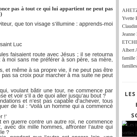
once pas à tout ce qui lui appartient ne peut pas
AHETZE
)
Yvett
iteur, que ton visage s’illumine : apprends-moi
Claud
Jeann
ETCHE
saint Luc
Albert
es faisaient route avec Jésus ; il se retourna
famille
ent à moi sans me préférer à son père, sa mère,
familles
s, et même à sa propre vie, il ne peut pas être
e pas sa croix pour marcher à ma suite ne peut
 qui, voulant bâtir une tour, ne commence par
LES
e et voir s’il a de quoi aller jusqu’au bout ?
ndations et n’est pas capable d’achever, tous
oquer de lui : ‘Voilà un homme qui a commencé
S
 !’
nt en guerre contre un autre roi, ne commence
ut, avec dix mille hommes, affronter l’autre qui
le ?