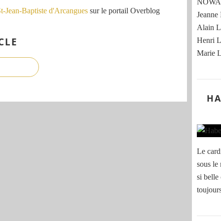
NOWAK
St-Jean-Baptiste d'Arcangues
sur le portail Overblog
Jeann
Alain
CLE
Henri
Marie
HA
Le card
sous le
si belle
toujour