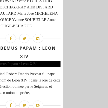
OWSKI Yvette ETCHEVERRY
e ETCHEGARAY Alain DISSARD
 LAUTARD Marie José MICHELENA
 LOUGE Yvonne SOUBIELLE Anne
 LOUGE-BEHAGUE...
BEMUS PAPAM : LEON
XIV
inal Robert Francis Prevost élu pape
 nom de Leon XIV : dans la joie de cette
 élection donnée par le Seigneur, et
s en union de prière,