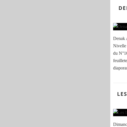
DE
Denak A
Nivelle 
du N°10
feuillet
diaporam
LE
Dimanch