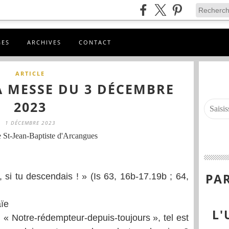
GES
ARCHIVES
CONTACT
ARTICLE
A MESSE DU 3 DÉCEMBRE
2023
1 DÉCEMBRE 2023
 St-Jean-Baptiste d'Arcangues
PAR
x, si tu descendais ! » (Is 63, 16b-17.19b ; 64,
aïe
L'
 ; « Notre-rédempteur-depuis-toujours », tel est