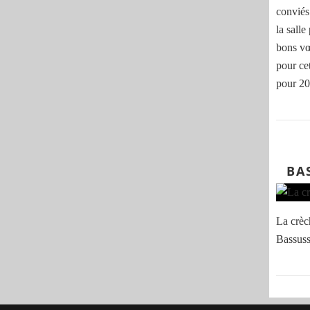
conviés
la sall
bons vœ
pour ce
pour 202
BA
La crèc
Bassuss