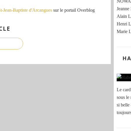
NOWAK
Jeann
St-Jean-Baptiste d'Arcangues
sur le portail Overblog
Alain
Henri
CLE
Marie
HA
Le card
sous le
si belle
toujour