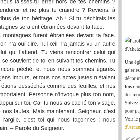
nous laisses-tu errer hors de tes chemins ?
endurcir et ne plus te craindre ? Reviens, à
ibus de ton héritage. Ah ! Si tu déchirais les
ntagnes seraient ébranlées devant ta face.
s montagnes furent ébranlées devant ta face.
n n’a ouï dire, nul œil n’a jamais vu un autre
lui qui l’attend. Tu viens rencontrer celui qui
ui se souvient de toi en suivant tes chemins. Tu
Une égl
s encore péché, et nous nous sommes égarés.
galeries
ns impurs, et tous nos actes justes n’étaient
décor i
s étions desséchés comme des feuilles, et nos
fois dan
mportaient. Personne n’invoque plus ton nom,
des mon
 appui sur toi. Car tu nous as caché ton visage,
Suivez 
e nos fautes. Mais maintenant, Seigneur, c’est
pour pa
Voir le 
’argile, c’est toi qui nous façonnes : nous
d'Arca
in. – Parole du Seigneur.