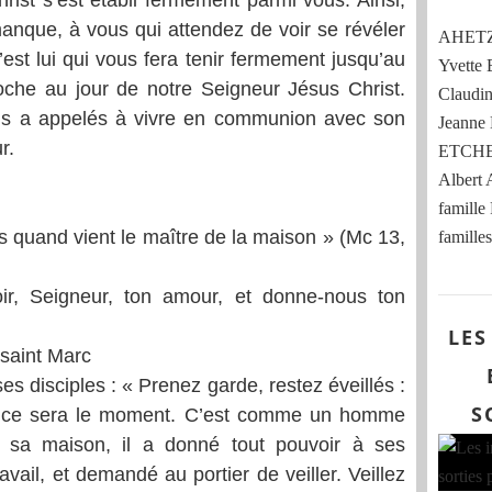
ist s’est établi fermement parmi vous. Ainsi,
nque, à vous qui attendez de voir se révéler
AHETZE
est lui qui vous fera tenir fermement jusqu’au
Yvett
oche au jour de notre Seigneur Jésus Christ.
Claud
vous a appelés à vivre en communion avec son
Jeann
r.
ETCHE
Albert
famille
s quand vient le maître de la maison » (Mc 13,
familles
 voir, Seigneur, ton amour, et donne-nous ton
LES
 saint Marc
es disciples : « Prenez garde, restez éveillés :
S
 ce sera le moment. C’est comme un homme
t sa maison, il a donné tout pouvoir à ses
avail, et demandé au portier de veiller. Veillez