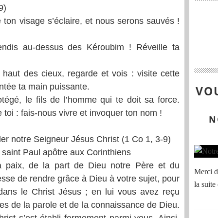
9)
e ton visage s’éclaire, et nous serons sauvés !
lendis au-dessus des Kéroubim ! Réveille ta
 haut des cieux, regarde et vois : visite cette
antée ta main puissante.
VOU
égé, le fils de l’homme qui te doit sa force.
 toi : fais-nous vivre et invoquer ton nom !
N
er notre Seigneur Jésus Christ (1 Co 1, 3-9)
e saint Paul apôtre aux Corinthiens
a paix, de la part de Dieu notre Père et du
Merci de
sse de rendre grâce à Dieu à votre sujet, pour
la suite
dans le Christ Jésus ; en lui vous avez reçu
lles de la parole et de la connaissance de Dieu.