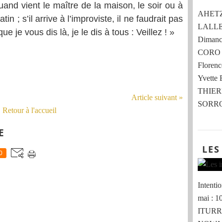
and vient le maître de la maison, le soir ou à
AHETZE 
n ; s’il arrive à l’improviste, il ne faudrait pas
LALLE
e je vous dis là, je le dis à tous : Veillez ! »
Dimanch
CORO 
Flore
Yvette
THIER
Article suivant »
SORRO
Retour à l'accueil
E
LES
0
Intent
mai : 
ITURRI