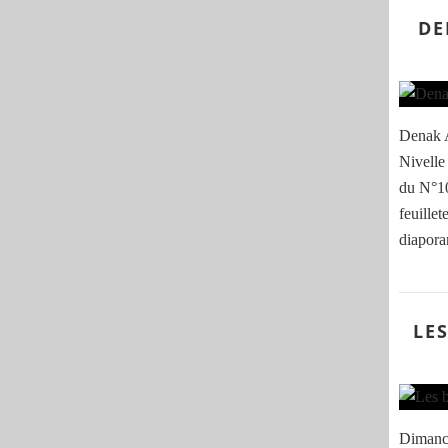
DE
Denak A
Nivelle 
du N°10
feuillet
diaporam
LE
Dimanch