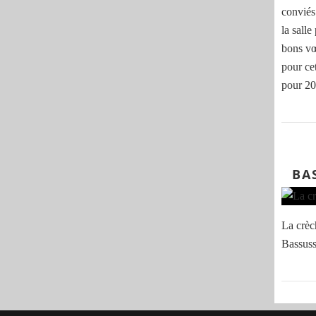
conviés
la sall
bons vœ
pour ce
pour 202
BA
La crèc
Bassuss