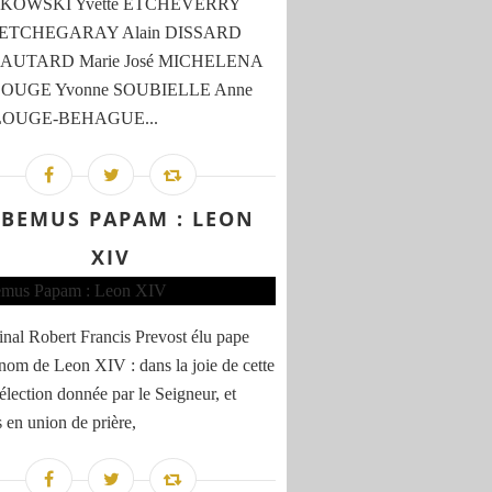
OWSKI Yvette ETCHEVERRY
e ETCHEGARAY Alain DISSARD
 LAUTARD Marie José MICHELENA
 LOUGE Yvonne SOUBIELLE Anne
 LOUGE-BEHAGUE...
BEMUS PAPAM : LEON
XIV
inal Robert Francis Prevost élu pape
 nom de Leon XIV : dans la joie de cette
 élection donnée par le Seigneur, et
s en union de prière,