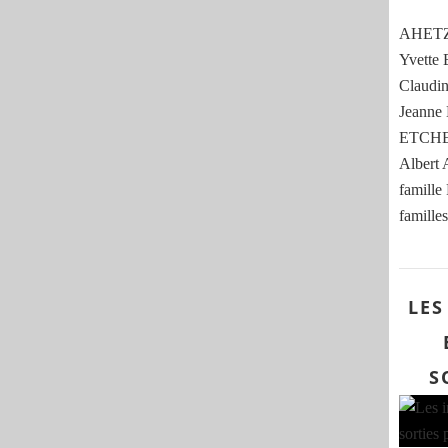
AHETZE
Yvett
Claud
Jeann
ETCHE
Albert
famille
familles
LES
S