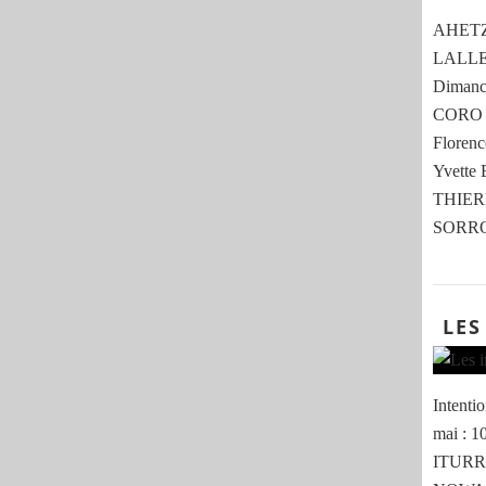
AHETZE 
LALLE
Dimanch
CORO 
Flore
Yvette
THIER
SORRO
LES
Intent
mai : 
ITURRI