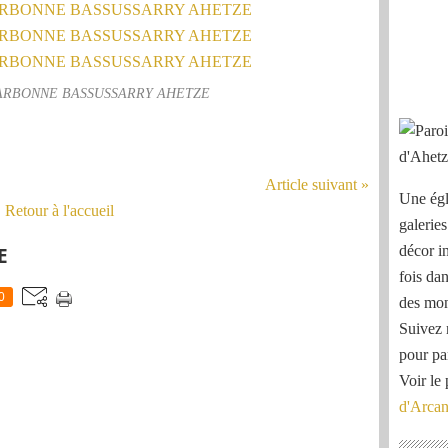
ARBONNE BASSUSSARRY AHETZE
Article suivant »
Une égl
Retour à l'accueil
galeries
décor i
E
fois dan
0
des mon
Suivez 
pour pa
Voir le 
d'Arca