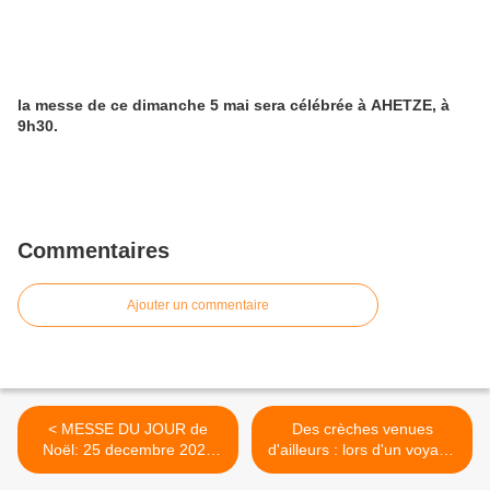
la messe de ce dimanche 5 mai sera célébrée à AHETZE, à
9h30.
Commentaires
Ajouter un commentaire
< MESSE DU JOUR de
Des crèches venues
Noël: 25 decembre 2023
d'ailleurs : lors d'un voyage
Lectures et prières
à Krefeld Allemagne et