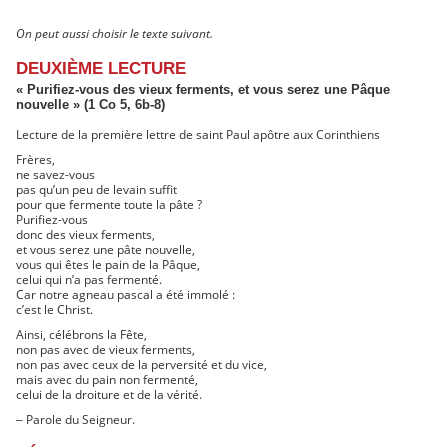
On peut aussi choisir le texte suivant.
DEUXIÈME LECTURE
« Purifiez-vous des vieux ferments, et vous serez une Pâque
nouvelle » (1 Co 5, 6b-8)
Lecture de la première lettre de saint Paul apôtre aux Corinthiens
Frères,
ne savez-vous
pas qu’un peu de levain suffit
pour que fermente toute la pâte ?
Purifiez-vous
donc des vieux ferments,
et vous serez une pâte nouvelle,
vous qui êtes le pain de la Pâque,
celui qui n’a pas fermenté.
Car notre agneau pascal a été immolé :
c’est le Christ.
Ainsi, célébrons la Fête,
non pas avec de vieux ferments,
non pas avec ceux de la perversité et du vice,
mais avec du pain non fermenté,
celui de la droiture et de la vérité.
Parole du Seigneur.
–