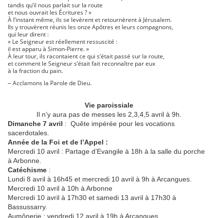
tandis qu’il nous parlait sur la route
et nous ouvrait les Écritures ? »
À l’instant même, ils se levèrent et retournèrent à Jérusalem.
Ils y trouvèrent réunis les onze Apôtres et leurs compagnons,
qui leur dirent :
« Le Seigneur est réellement ressuscité :
il est apparu à Simon-Pierre. »
À leur tour, ils racontaient ce qui s’était passé sur la route,
et comment le Seigneur s’était fait reconnaître par eux
à la fraction du pain.
Acclamons la Parole de Dieu.
–
Vie paroissiale
Il n’y aura pas de messes les 2,3,4,5 avril à 9h.
Dimanche 7 avril
: Quête impérée pour les vocations
sacerdotales.
Année de la Foi et de l’Appel :
Mercredi 10 avril : Partage d’Evangile à 18h à la salle du porche
à Arbonne.
Catéchisme
:
Lundi 8 avril à 16h45 et mercredi 10 avril à 9h à Arcangues.
Mercredi 10 avril à 10h à Arbonne
Mercredi 10 avril à 17h30 et samedi 13 avril à 17h30 à
Bassussarry.
Aumônerie : vendredi 12 avril à 19h à Arcangues.