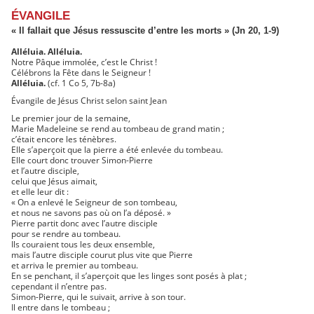
ÉVANGILE
« Il fallait que Jésus ressuscite d’entre les morts » (Jn 20, 1-9)
Alléluia. Alléluia.
Notre Pâque immolée, c’est le Christ !
Célébrons la Fête dans le Seigneur !
Alléluia.
(cf. 1 Co 5, 7b-8a)
Évangile de Jésus Christ selon saint Jean
Le premier jour de la semaine,
Marie Madeleine se rend au tombeau de grand matin ;
c’était encore les ténèbres.
Elle s’aperçoit que la pierre a été enlevée du tombeau.
Elle court donc trouver Simon-Pierre
et l’autre disciple,
celui que Jésus aimait,
et elle leur dit :
« On a enlevé le Seigneur de son tombeau,
et nous ne savons pas où on l’a déposé. »
Pierre partit donc avec l’autre disciple
pour se rendre au tombeau.
Ils couraient tous les deux ensemble,
mais l’autre disciple courut plus vite que Pierre
et arriva le premier au tombeau.
En se penchant, il s’aperçoit que les linges sont posés à plat ;
cependant il n’entre pas.
Simon-Pierre, qui le suivait, arrive à son tour.
Il entre dans le tombeau ;