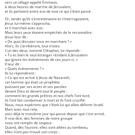
vers un village appelé Emmaüs,
à deux heures de marche de Jérusalem,
et ils parlaient entre eux de tout ce qui s’était passé.
Or, tandis qu’ils s’entretenaient et s’interrogeaient,
Jésus lui-même s’approcha,
et il marchait avec eux.
Mais leurs yeux étaient empéchés de le reconnaître.
Jésus leur dit :
« De quoi discutez-vous en marchant ? »
Alors, ils s’arrêtèrent, tout tristes.
L’un des deux, nommé Cléophas, lui répondit :
« Tu es bien le seul étranger résidant à Jérusalem
qui ignore les événements de ces jours-ci. »
Il leur dit :
« Quels événements ? »
Ils lui répondirent :
« Ce qui est arrivé à Jésus de Nazareth,
cet homme qui était un prophète
puissant par ses actes et ses paroles
devant Dieu et devant tout le peuple :
comment les grands prêtres et nos chefs l’ont livré,
ils l’ont fait condamner à mort et ils l’ont crucifié.
Nous, nous espérions que c’était lui qui allait délivrer Israël.
Mais avec tout cela,
voici déjà le troisième jour qui passe depuis que c’est arrivé.
À vrai dire, des femmes de notre groupe
nous ont remplis de stupeur.
Quand, dès l’aurore, elles sont allées au tombeau,
elles n’ont pas trouvé son corps ;