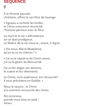
SÉQUENCE
()
À la Victime pascale,
chrétiens, offrez le sacrifice de louange.
L'Agneau a racheté les brebis ;
le Christ innocent a réconcilié
l'homme pécheur avec le Père.
La mort et la vie s'affrontèrent
en un duel prodigieux.
Le Maître de la vie mourut ; vivant, il règne.
« Dis-nous, Marie Madeleine,
qu'as-tu vu en chemin ? »
« J'ai vu le sépulcre du Christ vivant,
j'ai vu la gloire du Réssuscité.
J'ai vu les anges ses témoins,
le suaire et les vêtements.
Le Christ, mon espérance, est réssuscité !
Il vous précédera en Galilée. »
Nous le savons : le Christ
est vraiment ressuscité des morts.
Roi victorieux,
prends-nous tous en pitié !
Amen.