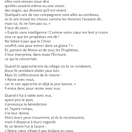
elles sont venues nous dire
qu’elles avaient même eu une vision :
des anges, qui disaient qu’il est vivant.
Quelques-uns de nos compagnons sont allés au tombeau,
et ils ont trouvé les choses comme les femmes l’avaient dit ;
mais lui, ils ne l’ont pas vu. »
Il leur dit alors :
« Esprits sans intelligence ! Comme votre cœur est lent à croire
tout ce que les prophètes ont dit !
Ne fallait-il pas que le Christ
souffrît cela pour entrer dans sa gloire ? »
Et, partant de Moïse et de tous les Prophètes,
il leur interpréta, dans toute l’Écriture,
ce qui le concernait.
Quand ils approchèrent du village où ils se rendaient,
Jésus fit semblant d’aller plus loin.
Mais ils s’efforcèrent de le retenir :
« Reste avec nous,
car le soir approche et déjà le jour baisse. »
Il entra donc pour rester avec eux.
Quand il fut à table avec eux,
ayant pris le pain,
il prononça la bénédiction
et, l’ayant rompu,
il le leur donna.
Alors leurs yeux s’ouvrirent, et ils le reconnurent,
mais il disparut à leurs regards.
Ils se dirent l’un à l’autre :
« Notre cœur n’était-il pas brûlant en nous,