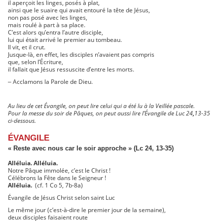
il aperçoit les linges, posés à plat,
ainsi que le suaire qui avait entouré la tête de Jésus,
non pas posé avec les linges,
mais roulé à part à sa place.
C’est alors qu’entra l’autre disciple,
lui qui était arrivé le premier au tombeau.
Il vit, et il crut.
Jusque-là, en effet, les disciples n’avaient pas compris
que, selon l’Écriture,
il fallait que Jésus ressuscite d’entre les morts.
Acclamons la Parole de Dieu.
–
Au lieu de cet Évangile, on peut lire celui qui a été lu à la Veillée pascale.
Pour la messe du soir de Pâques, on peut aussi lire l’Évangile de Luc 24
,
13-35
ci-dessous.
ÉVANGILE
« Reste avec nous car le soir approche » (Lc 24, 13-35)
Alléluia. Alléluia.
Notre Pâque immolée, c’est le Christ !
Célébrons la Fête dans le Seigneur !
Alléluia.
(cf. 1 Co 5, 7b-8a)
Évangile de Jésus Christ selon saint Luc
Le même jour (c’est-à-dire le premier jour de la semaine),
deux disciples faisaient route