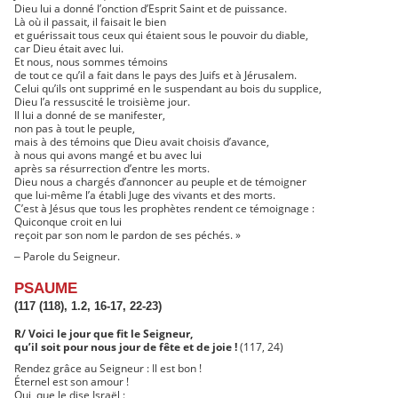
Dieu lui a donné l’onction d’Esprit Saint et de puissance.
Là où il passait, il faisait le bien
et guérissait tous ceux qui étaient sous le pouvoir du diable,
car Dieu était avec lui.
Et nous, nous sommes témoins
de tout ce qu’il a fait dans le pays des Juifs et à Jérusalem.
Celui qu’ils ont supprimé en le suspendant au bois du supplice,
Dieu l’a ressuscité le troisième jour.
Il lui a donné de se manifester,
non pas à tout le peuple,
mais à des témoins que Dieu avait choisis d’avance,
à nous qui avons mangé et bu avec lui
après sa résurrection d’entre les morts.
Dieu nous a chargés d’annoncer au peuple et de témoigner
que lui-même l’a établi Juge des vivants et des morts.
C’est à Jésus que tous les prophètes rendent ce témoignage :
Quiconque croit en lui
reçoit par son nom le pardon de ses péchés. »
Parole du Seigneur.
–
PSAUME
(117 (118), 1.2, 16-17, 22-23)
R/ Voici le jour que fit le Seigneur,
qu’il soit pour nous jour de fête et de joie !
(117, 24)
Rendez grâce au Seigneur : Il est bon !
Éternel est son amour !
Oui, que le dise Israël :