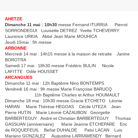
AHETZE
Dimanche 11 mai : 10h30
messe Fernand ITURRIA Pierrot
SORRONDEGUI Louisette DETREZ Yvette TCHEVERRY
Laurence URKIA Abbé Jean Marie MOUHICA
Jeudi 15mai : 9h messe
ARBONNE
Mercredi 14 mai : 14h15 messe à la maison de retraite Janine
BOROTRA
Samedi 17 mai : 18h30 messe Frédéric BULIN Nicole
LAFITTE Odile HOUSSET
ARCANGUES
Dimanche 11 mai : 12h Baptême Nino BONTEMPS
Vendredi 16 mai : 9h messe Marie Françoise BARUCQ
11h Baptême Charles et Arthur HOUMAULT
Dimanche 18 mai : 10h30 messe Gracie ETCHETO Léonie
HARAN Marie Thérèse HEGOAS Cécile UTEZA Jean
Pierre HUTIN Marie Léonie CAZAUBON Georgette
BARBERTEGUY André et Christian BARBERTEGUY Thomas
GASSUAN (anniversaire) Marie Jeanne ETCHEPARE Eric
de ROQUEFEUIL Beñat DUHALDE Patxi LACAN Luis
Mariano GONZALEZ Augustine LARRAMENDY Bernard