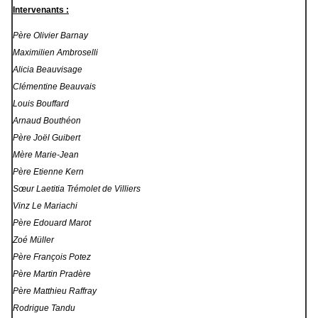
Intervenants :
Père Olivier Barnay
Maximilien Ambroselli
Alicia Beauvisage
Clémentine Beauvais
Louis Bouffard
Arnaud Bouthéon
Père Joël Guibert
Mère Marie-Jean
Père Etienne Kern
Sœur Laetitia Trémolet de Villiers
Vinz Le Mariachi
Père Edouard Marot
Zoé Müller
Père François Potez
Père Martin Pradère
Père Matthieu Raffray
Rodrigue Tandu