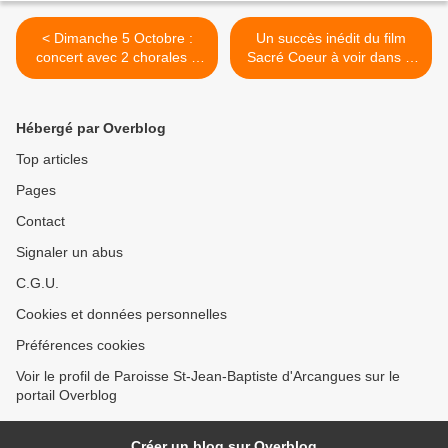
< Dimanche 5 Octobre :
Un succès inédit du film
concert avec 2 chorales à
Sacré Coeur à voir dans le
l'église Sainte Croix à
diocèse >
Bayonne / Intentions et
horaires de messes
Hébergé par Overblog
Top articles
Pages
Contact
Signaler un abus
C.G.U.
Cookies et données personnelles
Préférences cookies
Voir le profil de Paroisse St-Jean-Baptiste d'Arcangues sur le
portail Overblog
Créer un blog sur Overblog