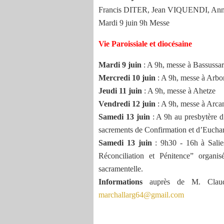
Francis DITER, Jean VIQUENDI, 
Mardi 9 juin 9h Messe
Vie Paroissiale et diocésaine
Mardi 9 juin
: A 9h, messe à Bassussa
Mercredi 10 juin
: A 9h, messe à Arb
Jeudi 11 juin
: A 9h, messe à Ahetze
Vendredi 12 juin
: A 9h, messe à Arca
Samedi 13 juin
: A 9h au presbytère d
sacrements de Confirmation et d’Euchar
Samedi 13 juin
: 9h30 - 16h à Sali
Réconciliation et Pénitence” organis
sacramentelle.
Informations
auprès de M. Claud
marchallarg64@gmail.com