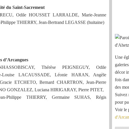
ité du Saint-Sacrement
e TRECU, Odile HOUSSET LARRALDE, Marie-Jeanne
ilippe THIERRY, Jean-Bertrand LEGASSE (huitaine)
Une égl
es d’Arcangues
galeries
HASSOBISCAY, Thérèse PEIGNEGUY, Odile
décor i
e-Louise LACAUSSADE, Léonie HARAN, Angèle
fois dan
acie ETCHETO, Bernard CHARTRON, Jean-Pierre
des mon
NO GONZALEZ, Luciana HIRIGARAY, Pierre PITET,
Suivez 
an-Philippe THIERRY, Germaine SUHAS, Régis
pour pa
Voir le 
d'Arca