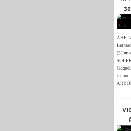
30
AHETZE
Berna
(2ème 
SOLER,
Jacquel
Jeanne
ARBONN
VI