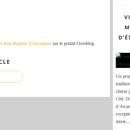
V
M
D'É
St-Jean-Baptiste d'Arcangues
sur le portail Overblog
CLE
Un prog
traditi
chœur 
l’été. 
d’Arcan
except
mixte...