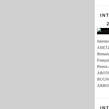
IN
Intenti
AHETZE
Berna
Franç
Pierro
AROTÇA
BUGNON
ARBONN
IN