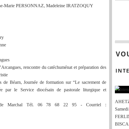
Anne-Marie PERSONNAZ, Madeleine IRATZOQUY
rry
onne
VOU
ngues
’Arcangues, rencontre du catéchuménat et préparation des
INT
istie
es de Béarn, Journée de formation sur “Le sacrement de
ée par le Service diocésain de pastorale liturgique et
AHETZE
e Marchal Tél. 06 78 68 22 95 - Courriel :
Samedi
FERLIN
BISCAR