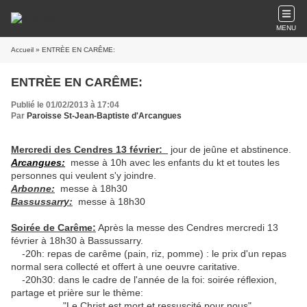
MENU
Accueil
» ENTRÈE EN CARÊME:
ENTRÈE EN CARÊME:
Publié le 01/02/2013 à 17:04
Par
Paroisse St-Jean-Baptiste d'Arcangues
Mercredi des Cendres 13 février:
jour de jeûne et abstinence.
Arcangues:
messe à 10h avec les enfants du kt et toutes les
personnes qui veulent s'y joindre.
Arbonne:
messe à 18h30
Bassussarry:
messe à 18h30
Soirée de Carême:
Après la messe des Cendres mercredi 13
février à 18h30 à Bassussarry.
-20h: repas de carême (pain, riz, pomme) : le prix d'un repas
normal sera collecté et offert à une oeuvre caritative.
-20h30: dans le cadre de l'année de la foi: soirée réflexion,
partage et prière sur le thème:
"Le Christ est mort et ressuscité pour nous".