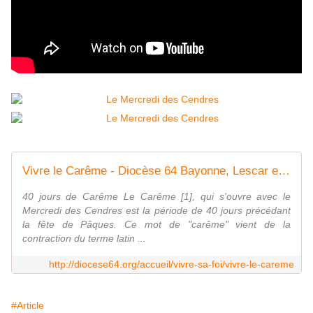
Vivre le Carême - Diocèse 64 Bayonne, Lescar et Oloron
40 jours de Carême Le Carême [1], qui s'ouvre avec le
Mercredi des Cendres est la période de 40 jours précédant
la fête de Pâques. Ce mot de "carême" vient de la
contraction du terme latin ...
http://diocese64.org/accueil/vivre-sa-foi/vivre-le-careme
#Article