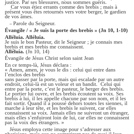
justice. Par ses blessures, nous sommes guéris.
Car vous étiez errants comme des brebis ; mais à
présent vous êtes retournés vers votre berger, le gardien
de vos âmes.
Parole du Seigneur.
–
Évangile / « Je suis la porte des brebis » (Jn 10, 1-10)
Alléluia. Alléluia.
Je suis le bon Pasteur, dit le Seigneur ; je connais mes
brebis et mes brebis me connaissent.
Alléluia.
(Jn 10, 14)
Évangile de Jésus Christ selon saint Jean
En ce temps-là, Jésus déclara :
« Amen, amen, je vous le dis : celui qui entre dans
l’enclos des brebis
sans passer par la porte, mais qui escalade par un autre
endroit, celui-là est un voleur et un bandit. Celui qui
entre par la porte, c’est le pasteur, le berger des brebis.
Le portier lui ouvre, et les brebis écoutent sa voix. Ses
brebis à lui, il les appelle chacune par son nom, et il les
fait sortir. Quand il a poussé dehors toutes les siennes, il
marche à leur tête, et les brebis le suivent, car elles
connaissent sa voix. Jamais elles ne suivront un étranger,
mais elles s’enfuiront loin de lui, car elles ne connaissent
pas la voix des étrangers. »
Jésus employa cette image pour s’adresser aux
pharisiens, mais eux ne comprirent pas de quoi il leur