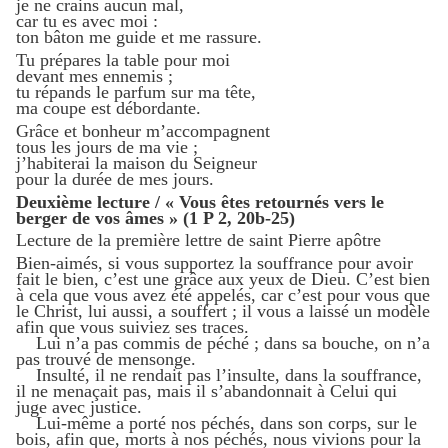
je ne crains aucun mal,
car tu es avec moi :
ton bâton me guide et me rassure.
Tu prépares la table pour moi
devant mes ennemis ;
tu répands le parfum sur ma tête,
ma coupe est débordante.
Grâce et bonheur m’accompagnent
tous les jours de ma vie ;
j’habiterai la maison du Seigneur
pour la durée de mes jours.
Deuxième lecture / « Vous êtes retournés vers le
berger de vos âmes » (1 P 2, 20b-25)
Lecture de la première lettre de saint Pierre apôtre
Bien-aimés, si vous supportez la souffrance pour avoir
fait le bien, c’est une grâce aux yeux de Dieu. C’est bien
à cela que vous avez été appelés, car c’est pour vous que
le Christ, lui aussi, a souffert ; il vous a laissé un modèle
afin que vous suiviez ses traces.
Lui n’a pas commis de péché ; dans sa bouche, on n’a
pas trouvé de mensonge.
Insulté, il ne rendait pas l’insulte, dans la souffrance,
il ne menaçait pas, mais il s’abandonnait à Celui qui
juge avec justice.
Lui-même a porté nos péchés, dans son corps, sur le
bois, afin que, morts à nos péchés, nous vivions pour la