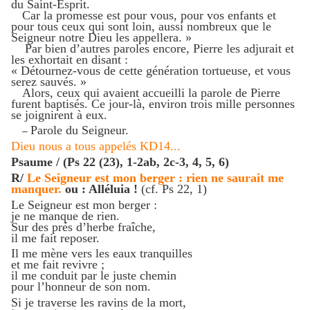
du Saint-Esprit.
Car la promesse est pour vous, pour vos enfants et
pour tous ceux qui sont loin, aussi nombreux que le
Seigneur notre Dieu les appellera. »
Par bien d’autres paroles encore, Pierre les adjurait et
les exhortait en disant :
« Détournez-vous de cette génération tortueuse, et vous
serez sauvés. »
Alors, ceux qui avaient accueilli la parole de Pierre
furent baptisés. Ce jour-là, environ trois mille personnes
se joignirent à eux.
Parole du Seigneur.
–
Dieu nous a tous appelés KD14...
Psaume / (Ps 22 (23), 1-2ab, 2c-3, 4, 5, 6)
R/
Le Seigneur est mon berger : rien ne saurait me
manquer.
ou : Alléluia !
(cf. Ps 22, 1)
Le Seigneur est mon berger :
je ne manque de rien.
Sur des prés d’herbe fraîche,
il me fait reposer.
Il me mène vers les eaux tranquilles
et me fait revivre ;
il me conduit par le juste chemin
pour l’honneur de son nom.
Si je traverse les ravins de la mort,