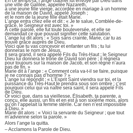
En ce temps-là, l’ange Gabriel fut envoyé par Dieu dans
une ville de Galilée, appelée Nazareth,
à une jeune fille vierge, accordée en mariage à un homme
de la maison de David, appelé Joseph ;
et le nom de la jeune fille était Marie.
L’ange entra chez elle et dit : « Je te salue, Comblée-de-
grâce, le Seigneur est avec toi. »
À cette parole, elle fut toute bouleversée, et elle se
demandait ce que pouvait signifier cette salutation.
L’ange lui dit alors : « Sois sans crainte, Marie, car tu as
trouvé grâce auprès de Dieu.
Voici que tu vas concevoir et enfanter un fils ; tu lui
donneras le nom de Jésus.
Il sera grand, il sera appelé Fils du Très-Haut ; le Seigneur
Dieu lui donnera le trône de David son père ; il régnera
pour toujours sur la maison de Jacob, et son règne n’aura
pas de fin. »
Marie dit à l’ange : « Comment cela va-t-il se faire, puisque
je ne connais pas d’homme ? »
L’ange lui répondit : « L’Esprit Saint viendra sur toi, et la
puissance du Très-Haut te prendra sous son ombre ; c’est
pourquoi celui qui va naître sera saint, il sera appelé Fils
de Dieu.
Or voici que, dans sa vieillesse, Élisabeth, ta parente, a
conçu, elle aussi, un fils et en est à son sixième mois, alors
qu’on l’appelait la femme stérile. Car rien n’est impossible
à Dieu. »
Marie dit alors : « Voici la servante du Seigneur ; que tout
m’advienne selon ta parole. »
Alors l’ange la quitta.
– Acclamons la Parole de Dieu.