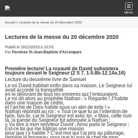
MENU
Accueil
» Lectures de la messe du 20 décembre 2020
Lectures de la messe du 20 décembre 2020
Publié le 18/12/2020 à 10:53
Par
Paroisse St-Jean-Baptiste d'Arcangues
Première lecture/ La royauté de David subsistera
toujours devant le Seigneur (2 S 7, 1-5.8b-12.14a.16)
Lecture du deuxième livre de Samuel
Le roi David habitait enfin dans sa maison. Le Seigneur lui
avait accordé la tranquillité
en le délivrant de tous les ennemis qui l’entouraient.
Le roi dit alors au prophète Nathan : « Regarde ! J’habite
dans une maison de cèdre,
et l’arche de Dieu habite sous un abri de toile ! »
Nathan répondit au roi : « Tout ce que tu as l’intention de
faire, fais-le, car le Seigneur est avec toi. » Mais, cette nuit-
là, la parole du Seigneur fut adressée à Nathan :
« Va dire à mon serviteur David : Ainsi parle le Seigneur :
Est-ce toi qui me bâtiras une maison
pour que j’y habite ? C’est moi qui t’ai pris au pâturage,
derrière le troupeau, pour que tu sois le chef de mon