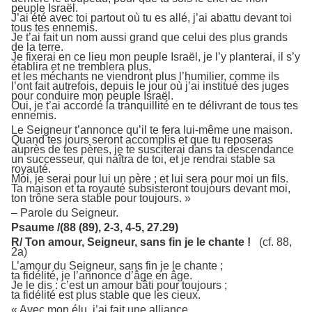
peuple Israël.
J’ai été avec toi partout où tu es allé, j’ai abattu devant toi
tous tes ennemis.
Je t’ai fait un nom aussi grand que celui des plus grands
de la terre.
Je fixerai en ce lieu mon peuple Israël, je l’y planterai, il s’y
établira et ne tremblera plus,
et les méchants ne viendront plus l’humilier, comme ils
l’ont fait autrefois, depuis le jour où j’ai institué des juges
pour conduire mon peuple Israël.
Oui, je t’ai accordé la tranquillité en te délivrant de tous tes
ennemis.
Le Seigneur t’annonce qu’il te fera lui-même une maison.
Quand tes jours seront accomplis et que tu reposeras
auprès de tes pères, je te susciterai dans ta descendance
un successeur, qui naîtra de toi, et je rendrai stable sa
royauté.
Moi, je serai pour lui un père ; et lui sera pour moi un fils.
Ta maison et ta royauté subsisteront toujours devant moi,
ton trône sera stable pour toujours. »
– Parole du Seigneur.
Psaume /(88 (89), 2-3, 4-5, 27.29)
R/ Ton amour, Seigneur, sans fin je le chante !
(cf. 88,
2a)
L’amour du Seigneur, sans fin je le chante ;
ta fidélité, je l’annonce d’âge en âge.
Je le dis : c’est un amour bâti pour toujours ;
ta fidélité est plus stable que les cieux.
« Avec mon élu, j’ai fait une alliance,