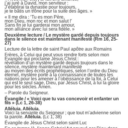
j’ai juré à David, mon serviteur :
J’établirai ta dynastie pour toujours,
je te bâtis un trône pour la suite des âges. »
« Il me dira : ‘Tu es mon Père,
mon Dieu, mon roc et mon salut !’
Sans fin je lui garderai mon amour,
mon alliance avec lui sera fidèle. »
Deuxième lecture / Le mystère gardé depuis toujours
dans le silence est maintenant manifesté (Rm 16, 25-
27)
Lecture de la lettre de saint Paul apôtre aux Romains
Frères, à Celui qui peut vous rendre forts selon mon
Évangile qui proclame Jésus Christ :
révélation d’un mystère gardé depuis toujours dans le
silence, mystère maintenant manifesté
au moyen des écrits prophétiques, selon l’ordre du Dieu
éternel, mystère porté à la connaissance de toutes les
nations pour les amener à l’obéissance de la foi, à Celui
qui est le seul sage, Dieu, par Jésus Christ, à lui la gloire
pour les siècles. Amen.
– Parole du Seigneur.
Évangile / « Voici que tu vas concevoir et enfanter un
fils » (Lc 1, 26-38)
Alléluia. Alléluia.
Voici la servante du Seigneur ; que tout m’advienne selon
ta parole.
Alléluia.
(Lc 1, 38)
Évangile de Jésus Christ selon saint Luc