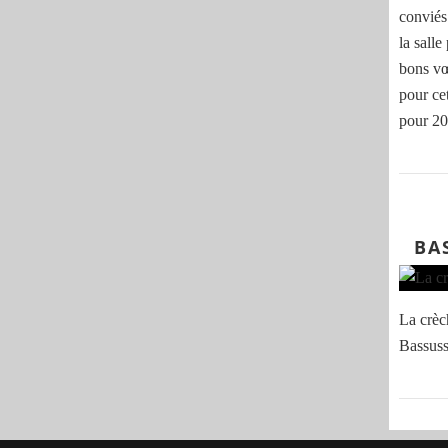
conviés
la sall
bons vœ
pour ce
pour 202
BA
La crèc
Bassuss