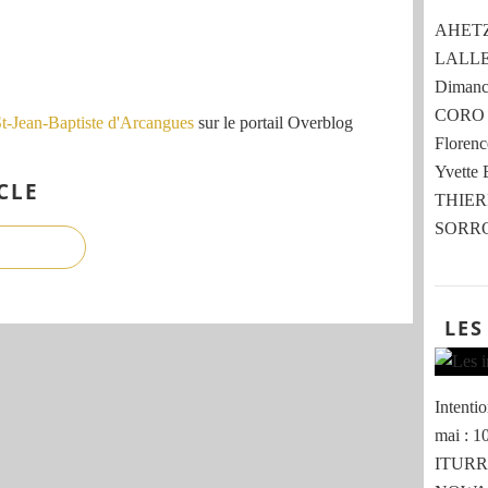
AHETZE 
LALLE
Dimanch
CORO 
St-Jean-Baptiste d'Arcangues
sur le portail Overblog
Flore
Yvette
CLE
THIER
SORRO
LES
Intent
mai : 
ITURRI