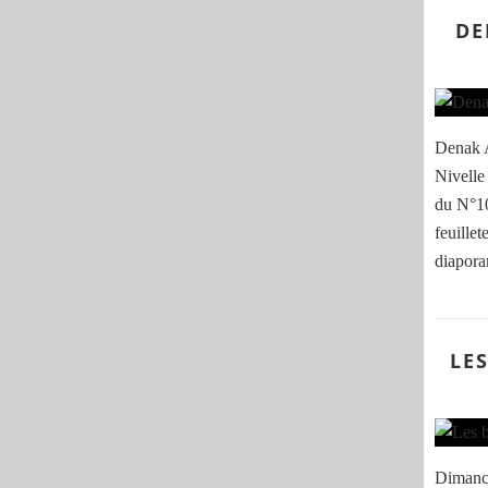
DE
Denak A
Nivelle 
du N°10
feuillet
diaporam
LE
Dimanch