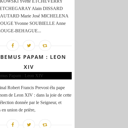
OWSKI Yvette ETCHEVERRY
e ETCHEGARAY Alain DISSARD
 LAUTARD Marie José MICHELENA
 LOUGE Yvonne SOUBIELLE Anne
 LOUGE-BEHAGUE...
BEMUS PAPAM : LEON
XIV
inal Robert Francis Prevost élu pape
 nom de Leon XIV : dans la joie de cette
 élection donnée par le Seigneur, et
s en union de prière,