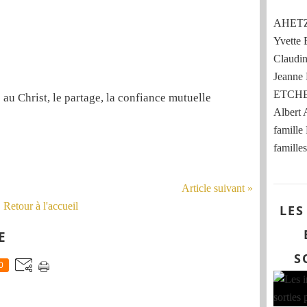
AHETZE
Yvett
Claud
Jeann
ETCHE
é au Christ, le partage, la confiance mutuelle
Albert
famille
familles
Article suivant »
Retour à l'accueil
LES
E
S
0