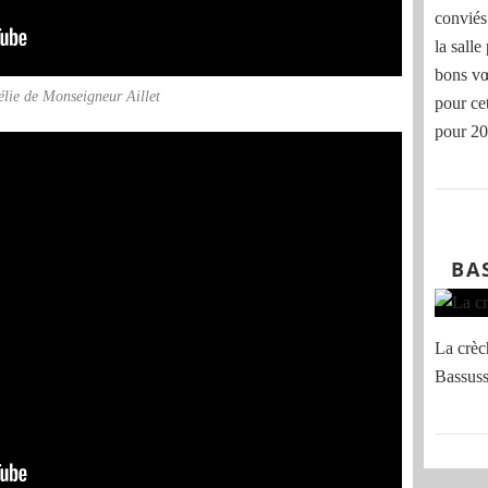
conviés
la sall
bons vœ
lie de Monseigneur Aillet
pour ce
pour 202
BA
La crèc
Bassuss