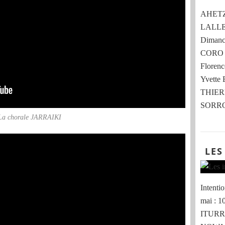
AHETZE 
LALLE
Dimanch
CORO 
Flore
Yvette
THIER
SORRO
La chorale JARRAIKI
LES
Intent
mai : 
ITURRI