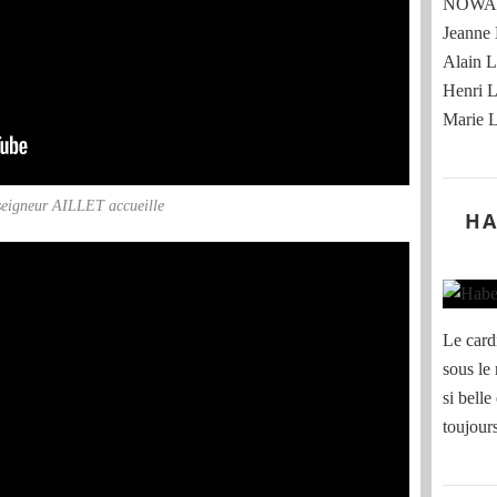
NOWAK
Jeann
Alain
Henri
Marie
eigneur AILLET accueille
HA
Le card
sous le
si belle
toujour