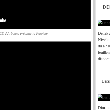
DE
Denak A
 d'Arbonne présente la Paroisse
Nivelle 
du N°10
feuillet
diaporam
LE
Dimanch