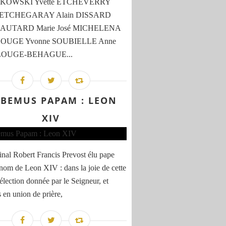
OWSKI Yvette ETCHEVERRY
e ETCHEGARAY Alain DISSARD
 LAUTARD Marie José MICHELENA
 LOUGE Yvonne SOUBIELLE Anne
 LOUGE-BEHAGUE...
BEMUS PAPAM : LEON
XIV
inal Robert Francis Prevost élu pape
 nom de Leon XIV : dans la joie de cette
 élection donnée par le Seigneur, et
s en union de prière,