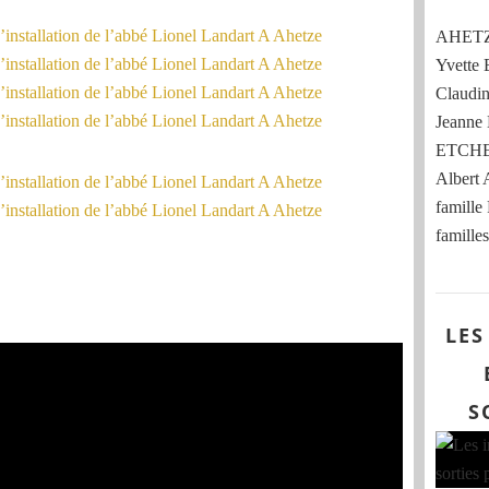
AHETZE
Yvett
Claud
Jeann
ETCHE
Albert
famille
familles
LES
S