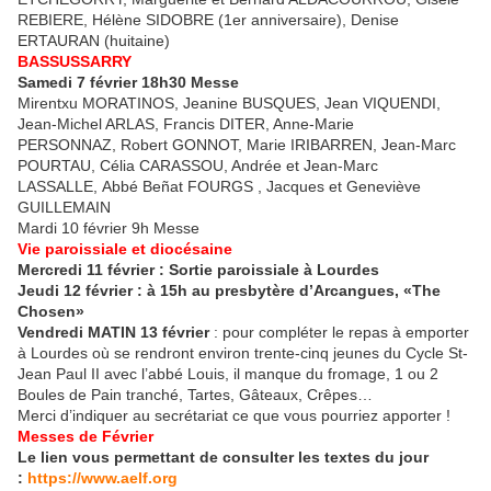
REBIERE, Hélène SIDOBRE (1er anniversaire), Denise
ERTAURAN (huitaine)
BASSUSSARRY
Samedi 7 février 18h30 Messe
Mirentxu MORATINOS, Jeanine BUSQUES, Jean VIQUENDI,
Jean-Michel ARLAS, Francis DITER, Anne-Marie
PERSONNAZ, Robert GONNOT, Marie IRIBARREN, Jean-Marc
POURTAU, Célia CARASSOU, Andrée et Jean-Marc
LASSALLE, Abbé Beñat FOURGS , Jacques et Geneviève
GUILLEMAIN
Mardi 10 février 9h Messe
Vie paroissiale et diocésaine
Mercredi 11 février : Sortie paroissiale à Lourdes
Jeudi 12 février : à 15h au presbytère d’Arcangues, «The
Chosen»
Vendredi MATIN 13 février
: pour compléter le repas à emporter
à Lourdes où se rendront environ trente-cinq jeunes du Cycle St-
Jean Paul II avec l’abbé Louis, il manque du fromage, 1 ou 2
Boules de Pain tranché, Tartes, Gâteaux, Crêpes…
Merci d’indiquer au secrétariat ce que vous pourriez apporter !
Messes de Février
Le lien vous permettant de consulter les textes du jour
:
https://www.aelf.org