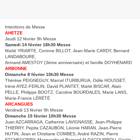
Intentions de Messe
AHETZE
Jeudi 12 février 9h Messe
Samedi 14 février 18h30 Messe
Maïté YRIARTE, Corinne BILLOT, Jean-Marie CARDY, Bernard
LANDABOURE,
Armand AMESTOY (3ème anniversaire) et famille DOYHENARD
ARBONNE
Dimanche 8 février 10h30 Messe
Thérèse PEIGNEGUY, Marcel ITURBURUA, Odile HOUSSET,
Irène AYEZ-FERLIN, David PLANTET, Maïté BISCAR, Alain
PELLE, Philippe BOOTZ, Caroline BOURDALES, Marie LANS,
Marie-France LÉRÉTÉ
ARCANGUES
Vendredi 13 février 9h Messe
Dimanche 15 février 10h30 Messe
Juan AZCARRAGA, Catherine LAVIGNASSE, Jean-Philippe
THIERRY, Pepita CAZAUBON, Léonie HARAN, Jean-Pierre
HUTIN, Jean et Chistiane COMBES, André RAZIN, Pierre
ETCHEGORRY, Marguerite et Bernard ALDACOURROU, Gisèle