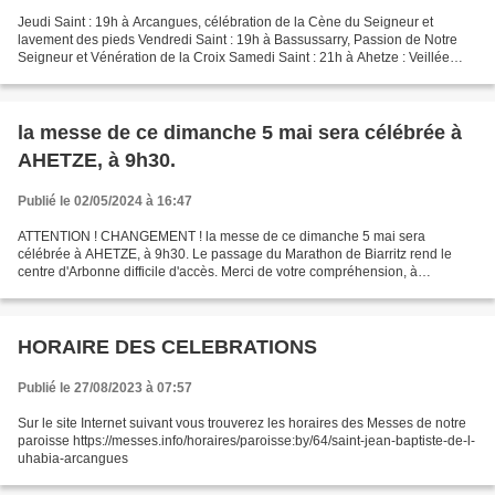
Jeudi Saint : 19h à Arcangues, célébration de la Cène du Seigneur et
lavement des pieds Vendredi Saint : 19h à Bassussarry, Passion de Notre
Seigneur et Vénération de la Croix Samedi Saint : 21h à Ahetze : Veillée
pascale Dimanche de Pâques : 9h30 à Arbonne,...
la messe de ce dimanche 5 mai sera célébrée à
AHETZE, à 9h30.
Publié le 02/05/2024 à 16:47
ATTENTION ! CHANGEMENT ! la messe de ce dimanche 5 mai sera
célébrée à AHETZE, à 9h30. Le passage du Marathon de Biarritz rend le
centre d'Arbonne difficile d'accès. Merci de votre compréhension, à
dimanche!
HORAIRE DES CELEBRATIONS
Publié le 27/08/2023 à 07:57
Sur le site Internet suivant vous trouverez les horaires des Messes de notre
paroisse https://messes.info/horaires/paroisse:by/64/saint-jean-baptiste-de-l-
uhabia-arcangues