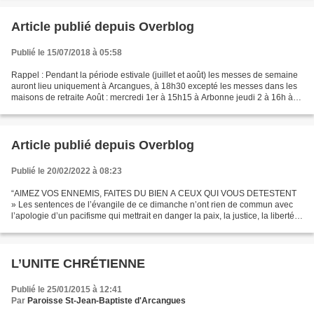
Article publié depuis Overblog
Publié le 15/07/2018 à 05:58
Rappel : Pendant la période estivale (juillet et août) les messes de semaine
auront lieu uniquement à Arcangues, à 18h30 excepté les messes dans les
maisons de retraite Août : mercredi 1er à 15h15 à Arbonne jeudi 2 à 16h à
Bassussarry mardi 7 à 15h15...
Article publié depuis Overblog
Publié le 20/02/2022 à 08:23
“AIMEZ VOS ENNEMIS, FAITES DU BIEN A CEUX QUI VOUS DETESTENT
» Les sentences de l’évangile de ce dimanche n’ont rien de commun avec
l’apologie d’un pacifisme qui mettrait en danger la paix, la justice, la liberté
des opprimés de ce monde. Elles ne préconisent...
L’UNITE CHRÉTIENNE
Publié le 25/01/2015 à 12:41
Par
Paroisse St-Jean-Baptiste d'Arcangues