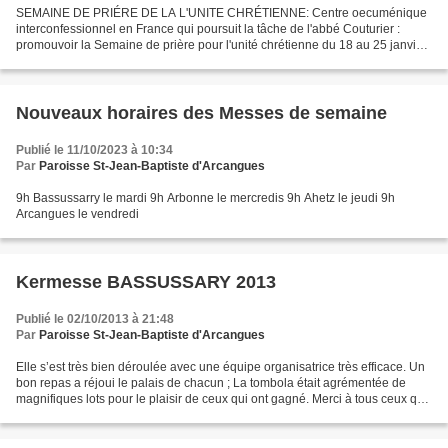
SEMAINE DE PRIÉRE DE LA L'UNITE CHRÉTIENNE: Centre oecuménique
interconfessionnel en France qui poursuit la tâche de l'abbé Couturier :
promouvoir la Semaine de prière pour l'unité chrétienne du 18 au 25 janvier,
travail de recherche e...
Nouveaux horaires des Messes de semaine
Publié le 11/10/2023 à 10:34
Par
Paroisse St-Jean-Baptiste d'Arcangues
9h Bassussarry le mardi 9h Arbonne le mercredis 9h Ahetz le jeudi 9h
Arcangues le vendredi
Kermesse BASSUSSARY 2013
Publié le 02/10/2013 à 21:48
Par
Paroisse St-Jean-Baptiste d'Arcangues
Elle s’est très bien déroulée avec une équipe organisatrice très efficace. Un
bon repas a réjoui le palais de chacun ; La tombola était agrémentée de
magnifiques lots pour le plaisir de ceux qui ont gagné. Merci à tous ceux qui
étaient présents.