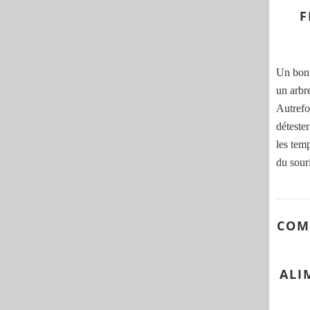
F
Un bon 
un arbr
Autrefoi
déteste
les tem
du souri
COM
ALI