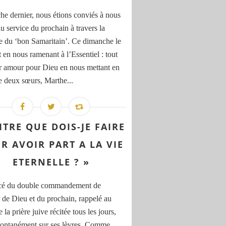
e dernier, nous étions conviés à nous
u service du prochain à travers la
e du ‘bon Samaritain’. Ce dimanche le
t en nous ramenant à l’Essentiel : tout
ar amour pour Dieu en nous mettant en
le deux sœurs, Marthe...
ITRE QUE DOIS-JE FAIRE
R AVOIR PART A LA VIE
ETERNELLE ? »
cé du double commandement de
 de Dieu et du prochain, rappelé au
 la prière juive récitée tous les jours,
pontanément sur ses lèvres. Comme