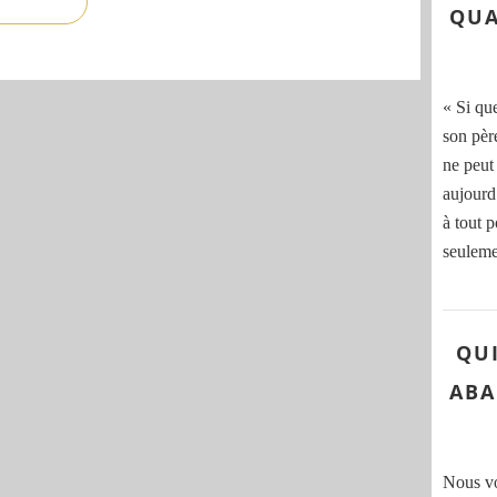
QUA
« Si qu
son pèr
ne peut
aujourd
à tout p
seuleme
QU
ABA
Nous voi