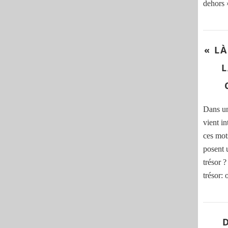
dehors »
« L
L
Dans un
vient in
ces mot
posent 
trésor ?
trésor: 