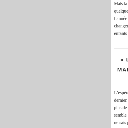
Mais la 
quelque
l’année 
changem
enfants 
« 
MAI
L’espéra
dernier,
plus de
semble 
ne sais 