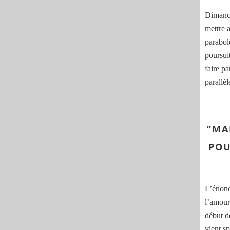
Dimanch
mettre a
parabol
poursui
faire p
parallè
“MA
POU
L’énon
l’amour
début de
vient s