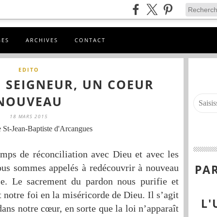
GES
ARCHIVES
CONTACT
EDITO
 SEIGNEUR, UN COEUR
NOUVEAU
18 MARS 2015
 St-Jean-Baptiste d'Arcangues
mps de réconciliation avec Dieu et avec les
PAR
ous sommes appelés à redécouvrir à nouveau
lle. Le sacrement du pardon nous purifie et
t notre foi en la miséricorde de Dieu. Il s’agit
L'
 dans notre cœur, en sorte que la loi n’apparaît