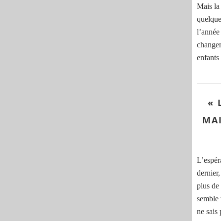
Mais la 
quelque
l’année 
changem
enfants 
« 
MAI
L’espéra
dernier,
plus de
semble 
ne sais 