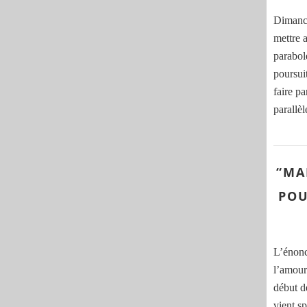
Dimanch
mettre a
parabol
poursui
faire p
parallè
“MA
POU
L’énon
l’amour
début de
vient s