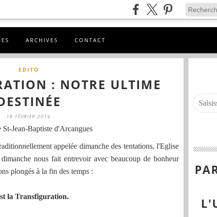
GES
ARCHIVES
CONTACT
EDITO
RATION : NOTRE ULTIME
DESTINÉE
18 FÉVRIER 2016
 St-Jean-Baptiste d'Arcangues
aditionnellement appelée dimanche des tentations, l'Eglise
e dimanche nous fait entrevoir avec beaucoup de bonheur
PAR
ns plongés à la fin des temps :
st la Transfiguration.
L'