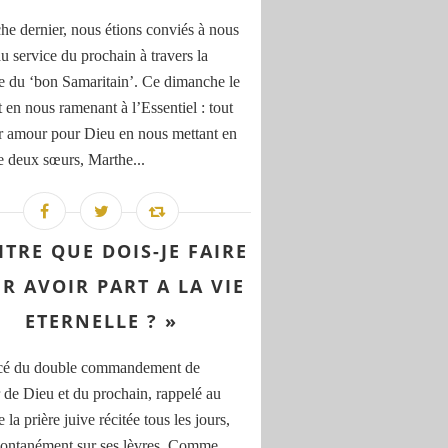
e dernier, nous étions conviés à nous
u service du prochain à travers la
e du ‘bon Samaritain’. Ce dimanche le
t en nous ramenant à l’Essentiel : tout
ar amour pour Dieu en nous mettant en
le deux sœurs, Marthe...
ITRE QUE DOIS-JE FAIRE
R AVOIR PART A LA VIE
ETERNELLE ? »
cé du double commandement de
 de Dieu et du prochain, rappelé au
 la prière juive récitée tous les jours,
pontanément sur ses lèvres. Comme