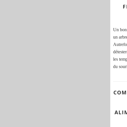
F
Un bon 
un arbr
Autrefoi
déteste
les tem
du souri
COM
ALI