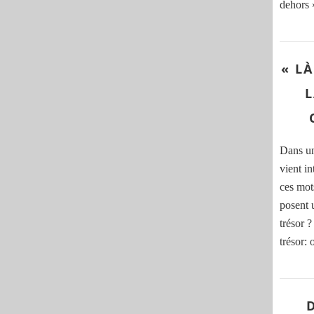
dehors »
« L
L
Dans un
vient in
ces mot
posent 
trésor ?
trésor: 