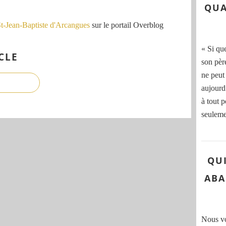
QUA
St-Jean-Baptiste d'Arcangues
sur le portail Overblog
« Si qu
CLE
son pèr
ne peut
aujourd
à tout p
seuleme
QU
ABA
Nous voi