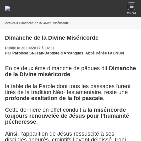
MENU
Accueil
» Dimanche de la Divine Miséricorde
Dimanche de la Divine Miséricorde
Publié le 20/04/2017 à 16:31
Par
Paroisse St-Jean-Baptiste d'Arcangues, Abbé Irénée FAGNON
En ce deuxième dimanche de pâques dit
Dimanche
de la Divine miséricorde
,
la table de la Parole dont tous les passages furent
tirés de la tradition Néo- testamentaire, reste une
profonde exaltation de la foi pascale
.
Cette dernière en effet conduit à
la miséricorde
toujours renouvelée de Jésus pour l’humanité
pécheresse
.
Ainsi, l’apparition de Jésus ressuscité à ses
disciples apeurés, craintifs l’ayant délaissé, trahi,