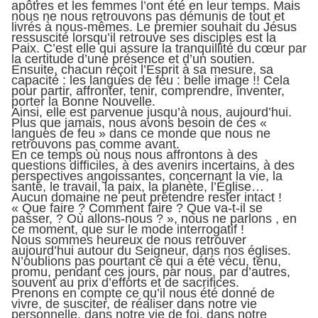
apôtres et les femmes l’ont été en leur temps. Mais
nous ne nous retrouvons pas démunis de tout et
livrés à nous-mêmes. Le premier souhait du Jésus
ressuscité lorsqu’il retrouve ses disciples est la
Paix. C’est elle qui assure la tranquillité du cœur par
la certitude d’une présence et d’un soutien.
Ensuite, chacun reçoit l’Esprit à sa mesure, sa
capacité : les langues de feu : belle image !! Cela
pour partir, affronter, tenir, comprendre, inventer,
porter la Bonne Nouvelle.
Ainsi, elle est parvenue jusqu’à nous, aujourd’hui.
Plus que jamais, nous avons besoin de ces «
langues de feu » dans ce monde que nous ne
retrouvons pas comme avant.
En ce temps où nous nous affrontons à des
questions difficiles, à des avenirs incertains, à des
perspectives angoissantes, concernant la vie, la
santé, le travail, la paix, la planète, l’Église…
Aucun domaine ne peut prétendre rester intact !
« Que faire ? Comment faire ? Que va-t-il se
passer, ? Où allons-nous ? », nous ne parlons , en
ce moment, que sur le mode interrogatif !
Nous sommes heureux de nous retrouver
aujourd’hui autour du Seigneur, dans nos églises.
N’oublions pas pourtant ce qui a été vécu, tenu,
promu, pendant ces jours, par nous, par d’autres,
souvent au prix d’efforts et de sacrifices.
Prenons en compte ce qu’il nous été donné de
vivre, de susciter, de réaliser dans notre vie
personnelle, dans notre vie de foi, dans notre