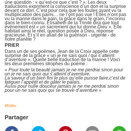
une question : « qu’est-ce que c’est ? ». Les deux
traductions expriment la conscience d’un don et la surprise
devant ce don. C’est pour cela que les foules ayant vu la
multiplication des pains… ne l’ont pas vue ! Elles n’ont pas
vu la manne dans le pain, la grâce dans le grain, l’inconnu
dans le bien-connu. Élisabeth de la Trinité dira que tout
événement est
« un sacrement qui lui donne Dieu »
. Elle
habitait ainsi le réel, question posée à Dieu, réponse
gracieuse. Et s’il en allait de la guérison - urgente - de
notre planète ?
PRIER
Dans un de ses poèmes, Jean de la Croix appelle cette
surprise de la grâce « un je ne sais quoi / qui s’atteint
d’aventure ». Quelle belle traduction de la manne ! Voici
les deux premières strophes du poème :
« Pour toute la beauté jamais je ne me perdrai sinon pour
un je ne sais quoi qui s
’
atteint d
’
aventure.
La saveur d
’
un bien fini le plus qu
’
elle puisse faire,c
’
est de
fatiguer l
’
appétit et de gâter le palais.
Aussi pour nulle douceur jamais je ne me perdrai sinon
pour un ne sais quoi qui se trouve d
’
aventure »
#Edito
Partager