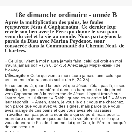
18e dimanche ordinaire - année B
Après la multiplication des pains, les foules
retrouvent Jésus à Capharnaüm. Ce dernier leur
révèle son lien avec le Père qui donne le vrai pain
venu du ciel et la vie au monde. Nous partageons la
parole de Dieu avec Marina Poydenot, sœur
consacrée dans la Communauté du Chemin Neuf, de
Chartres.
« Celui qui vient à moi n’aura jamais faim, celui qui croit en moi
n’aura jamais soif » (Jn 6, 24-35) Александр Мартинкевич de
Pixabay
L’Évangile
« Celui qui vient à moi n’aura jamais faim, celui qui
croit en moi n’aura jamais soif » (Jn 6, 24-35)
En ce temps-là, quand la foule vit que Jésus n’était pas là, ni ses
disciples, les gens montèrent dans les barques et se dirigèrent
vers Capharnaüm à la recherche de Jésus. L’ayant trouvé sur
l’autre rive, ils lui dirent : « Rabbi, quand es-tu arrivé ici ? » Jésus
leur répondit : « Amen, amen, je vous le dis : vous me cherchez,
non parce que vous avez vu des signes, mais parce que vous
avez mangé de ces pains et que vous avez été rassasiés.
Travaillez non pas pour la nourriture qui se perd, mais pour la
nourriture qui demeure jusque dans la vie éternelle, celle que
vous donnera le Fils de l’homme, lui que Dieu, le Père, a marqué
de son sceau. »