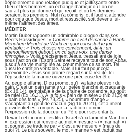
déploiement d’une relation pudique et jaillissante entre
Dieu et les hommes, un échange d’amour où l’on ne
saurait plus qui donne et qui reçoit, et où les derniers
seraient les premiers. Nul n’a compris, et il faudra attendre
pour cela que Jésus, mort et ressuscité, soit devenu lui-
même l’aliment des âmes.
MÉDITER
Martin Buber rapporte un admirable dialogue dans ses
Récits Hassidiques : «
Comme on avait demandé à Rabbi
Menahem Mendel de Worki en quoi consistait le juif
véritable : « Trois choses me conviennent, dit-il : un
agenouillement debout, un cri sans voix, une danse
immobile. »
Voilà précisément Jésus, tressaillant de joie
sous l’action de l’Esprit Saint et recevant tout de son
Abba,
jusqu’à sa vie multipliée au cœur même de sa mort. Tel
aussi le chrétien véritable. Mais il lui faut pour cela
recevoir de Jésus son propre regard sur la réalité. Ici
l’épisode de la manne ouvre une précieuse fenêtre.
Au peuple affamé, Dieu promet qu’il va faire pleuvoir du
pain. C’est un pain jamais vu : gelée blanche et craquante
(Ex 16,14), semblable à de la graine de coriandre, au goût
de miel (Ex 16,31). À la fois « pain de misère » (Nb 21,5) et
« pain des forts » (Ps 78,25), « nourriture d’ange »
s’adaptant au goût de chacun (Sg 16,20-21), cet aliment
providentiel est compris par la tradition comme
l’expression de la douceur du Père pour ses enfants.
Devant cet inconnu, les fils d’Israël s’exclament « Man-hou
», expression qui renvoie au mot « mesure » (« mannah »)
et pourrait se traduire par « c’est une mesure » (mais de
quoi ?). Le plus souvent, le mot « manne » est traduit par