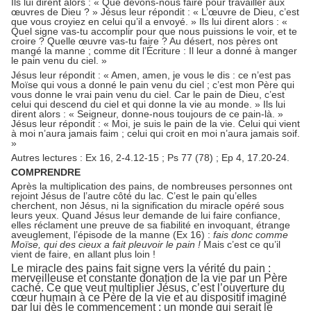
Ils lui dirent alors : « Que devons-nous faire pour travailler aux
œuvres de Dieu ? » Jésus leur répondit : « L’œuvre de Dieu, c’est
que vous croyiez en celui qu’il a envoyé. » Ils lui dirent alors : «
Quel signe vas-tu accomplir pour que nous puissions le voir, et te
croire ? Quelle œuvre vas-tu faire ? Au désert, nos pères ont
mangé la manne ; comme dit l’Écriture : Il leur a donné à manger
le pain venu du ciel. »
Jésus leur répondit : « Amen, amen, je vous le dis : ce n’est pas
Moïse qui vous a donné le pain venu du ciel ; c’est mon Père qui
vous donne le vrai pain venu du ciel. Car le pain de Dieu, c’est
celui qui descend du ciel et qui donne la vie au monde. » Ils lui
dirent alors : « Seigneur, donne-nous toujours de ce pain-là. »
Jésus leur répondit : « Moi, je suis le pain de la vie. Celui qui vient
à moi n’aura jamais faim ; celui qui croit en moi n’aura jamais soif.
»
Autres lectures : Ex 16, 2-4.12-15 ; Ps 77 (78) ; Ep 4, 17.20-24.
COMPRENDRE
Après la multiplication des pains, de nombreuses personnes ont
rejoint Jésus de l’autre côté du lac. C’est le pain qu’elles
cherchent, non Jésus, ni la signification du miracle opéré sous
leurs yeux. Quand Jésus leur demande de lui faire confiance,
elles réclament une preuve de sa fiabilité en invoquant, étrange
aveuglement, l’épisode de la manne (Ex 16) :
fais donc comme
Moïse, qui des cieux a fait pleuvoir le pain !
Mais c’est ce qu’il
vient de faire, en allant plus loin !
Le miracle des pains fait signe vers la vérité du pain :
merveilleuse et constante donation de la vie par un Père
caché. Ce que veut multiplier Jésus, c’est l’ouverture du
cœur humain à ce Père de la vie et au dispositif imaginé
par lui dès le commencement : un monde qui serait le