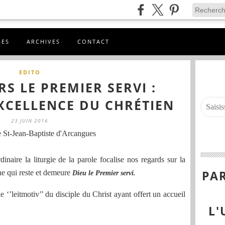
GES
ARCHIVES
CONTACT
EDITO
S LE PREMIER SERVI :
EXCELLENCE DU CHRÉTIEN
23 JUIN 2016
 St-Jean-Baptiste d'Arcangues
naire la liturgie de la parole focalise nos regards sur la
PAR
nne qui reste et demeure
Dieu le Premier servi.
‘’leitmotiv’’ du disciple du Christ ayant offert un accueil
L'