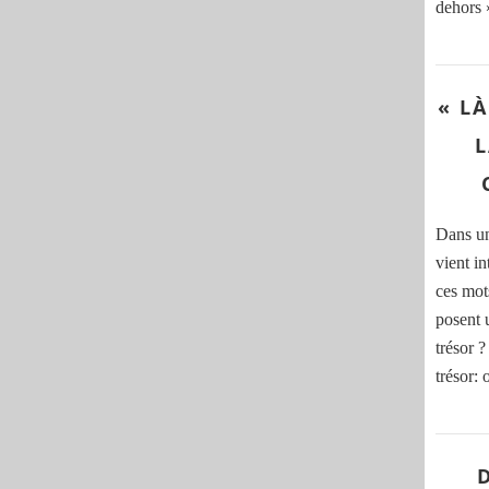
dehors »
« L
L
Dans un
vient in
ces mot
posent 
trésor ?
trésor: 