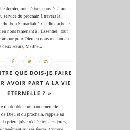
e dernier, nous étions conviés à nous
u service du prochain à travers la
e du ‘bon Samaritain’. Ce dimanche le
t en nous ramenant à l’Essentiel : tout
ar amour pour Dieu en nous mettant en
le deux sœurs, Marthe...
ITRE QUE DOIS-JE FAIRE
R AVOIR PART A LA VIE
ETERNELLE ? »
cé du double commandement de
 de Dieu et du prochain, rappelé au
 la prière juive récitée tous les jours,
pontanément sur ses lèvres. Comme