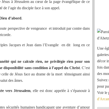
e Jésus à Jérusalem au cœur de la page évangélique de ce
é de l’agir du disciple face à son appel.
 Dieu d’abord
.
toute perspective de vengeance et introduit par contre dans
ricorde.
ciples Jacques et Jean dans l’Evangile en dit long en ce
Une égl
galeries
décor i
néité qui ne calcule rien, ne privilégie rien pour son
fois dan
 disponibilité sans condition à l’appel du Christ
. C’est
des mon
 celle de Jésus face au drame de la mort témoignant ainsi
Suivez 
salut des âmes.
pour pa
tée vers Jérusalem
, elle est donc appelée à s’épanouir à
Voir le 
d'Arca
outes sécurités humaines handicapant une aventure d’amour