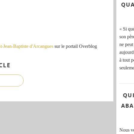
QUA
« Si qu
son pèr
ne peut
St-Jean-Baptiste d'Arcangues
sur le portail Overblog
aujourd
à tout p
CLE
seuleme
QU
ABA
Nous voi