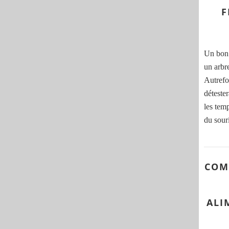
F
Un bon 
un arbr
Autrefoi
déteste
les tem
du souri
COM
ALI