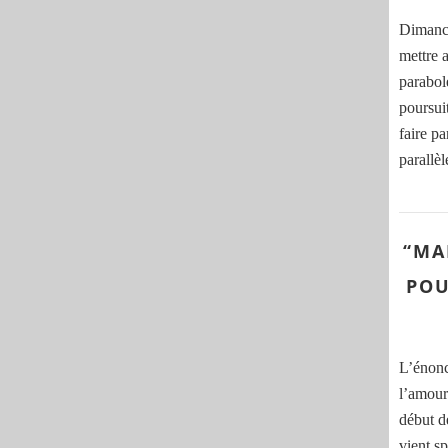
Dimanch
mettre a
parabol
poursui
faire p
parallè
“MA
POU
L’énon
l’amour
début de
vient s