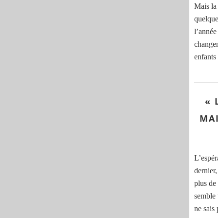
Mais la 
quelque
l’année 
changem
enfants 
« 
MAI
L’espéra
dernier,
plus de
semble 
ne sais 